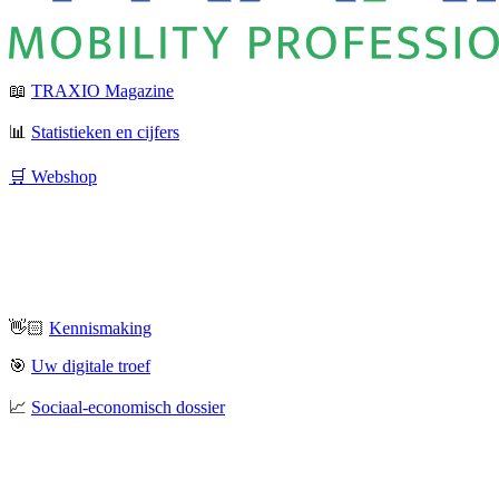
📖
TRAXIO Magazine
📊
Statistieken en cijfers
🛒 Webshop
👋🏻
Kennismaking
🎯
Uw digitale troef
📈
Sociaal-economisch dossier