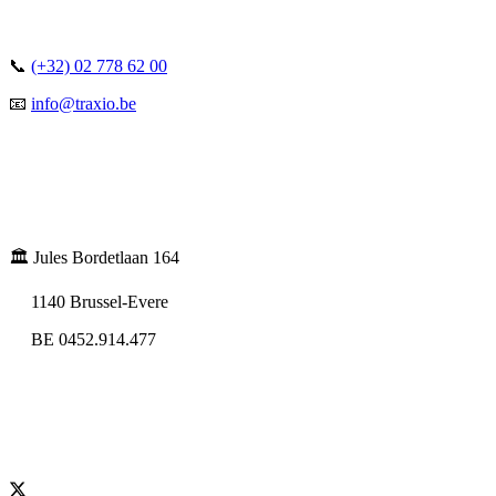
📞
(+32) 02 778 62 00
📧
info@traxio.be
🏛️ Jules Bordetlaan 164
1140 Brussel-Evere
BE 0452.914.477