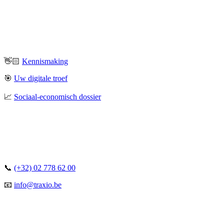
👋🏻
Kennismaking
🎯
Uw digitale troef
📈
Sociaal-economisch dossier
📞
(+32) 02 778 62 00
📧
info@traxio.be