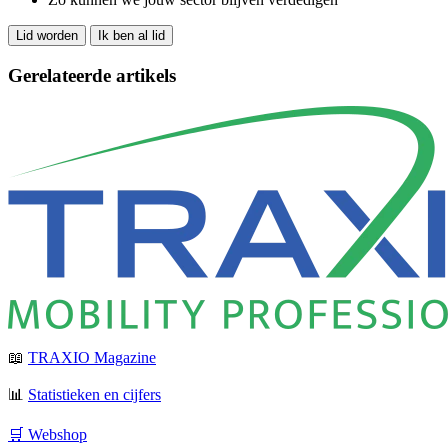
Lid worden
Ik ben al lid
Gerelateerde artikels
📖
TRAXIO Magazine
📊
Statistieken en cijfers
🛒 Webshop