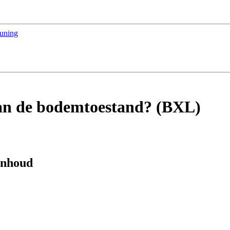
euning
van de bodemtoestand? (BXL)
 inhoud