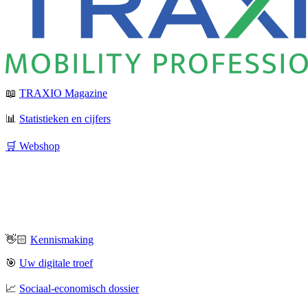
📖
TRAXIO Magazine
📊
Statistieken en cijfers
🛒 Webshop
👋🏻
Kennismaking
🎯
Uw digitale troef
📈
Sociaal-economisch dossier