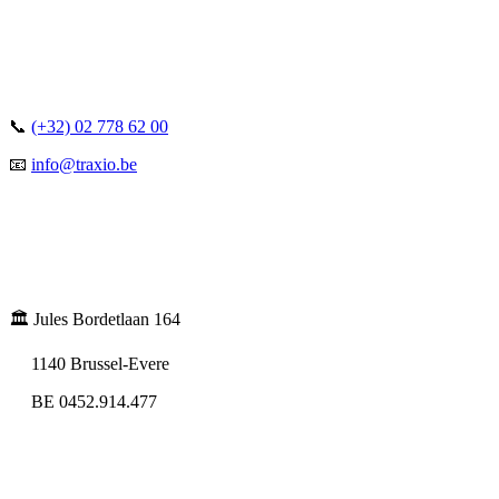
📞
(+32) 02 778 62 00
📧
info@traxio.be
🏛️ Jules Bordetlaan 164
1140 Brussel-Evere
BE 0452.914.477