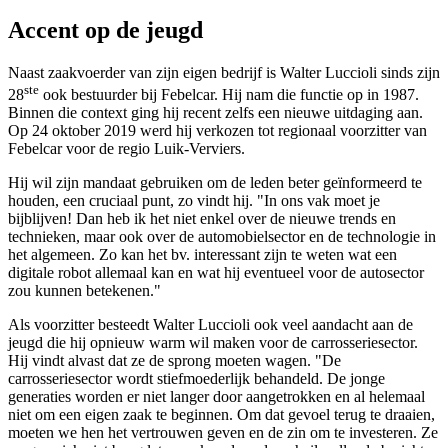
Accent op de jeugd
Naast zaakvoerder van zijn eigen bedrijf is Walter Luccioli sinds zijn
ste
28
ook bestuurder bij Febelcar. Hij nam die functie op in 1987.
Binnen die context ging hij recent zelfs een nieuwe uitdaging aan.
Op 24 oktober 2019 werd hij verkozen tot regionaal voorzitter van
Febelcar voor de regio Luik-Verviers.
Hij wil zijn mandaat gebruiken om de leden beter geïnformeerd te
houden, een cruciaal punt, zo vindt hij. "In ons vak moet je
bijblijven! Dan heb ik het niet enkel over de nieuwe trends en
technieken, maar ook over de automobielsector en de technologie in
het algemeen. Zo kan het bv. interessant zijn te weten wat een
digitale robot allemaal kan en wat hij eventueel voor de autosector
zou kunnen betekenen."
Als voorzitter besteedt Walter Luccioli ook veel aandacht aan de
jeugd die hij opnieuw warm wil maken voor de carrosseriesector.
Hij vindt alvast dat ze de sprong moeten wagen. "De
carrosseriesector wordt stiefmoederlijk behandeld. De jonge
generaties worden er niet langer door aangetrokken en al helemaal
niet om een eigen zaak te beginnen. Om dat gevoel terug te draaien,
moeten we hen het vertrouwen geven en de zin om te investeren. Ze