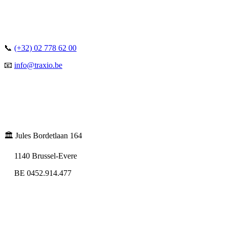
📞
(+32) 02 778 62 00
📧
info@traxio.be
🏛️ Jules Bordetlaan 164
1140 Brussel-Evere
BE 0452.914.477