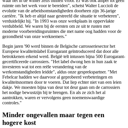
waar het in de winter zelfs binnen vroor. Er was ook amper tot geen
ruimte om het werk voor te bereiden", schetst Walter Luccioli de
evolutie van de arbeidsomstandigheden doorheen zijn 36-jarige
carrière. "Ik heb er altijd naar gestreefd die situatie te verbeteren",
verduidelijkt hij. "In 1993 was onze werkplaats in oppervlakte
verdubbeld. We waren bij de eersten om ze uit te rusten met
moderne voorbereidingsruimtes die met name oog hadden voor de
gezondheid van onze werknemers."
Begin jaren '90 werd binnen de Belgische carrosseriesector het
Europese kwaliteitslabel Eurogarant geïntroduceerd dat door alle
betrokkenen erkend werd. België telt intussen bijna 500 Eurogarant-
gecertificeerde carrossiers. "Het label dwong hen in hun zaak te
investeren wat tot een reële verandering van de
werkomstandigheden leidde", aldus onze gesprekspartner. "Met
Febelcar hadden we daarvoor al geprobeerd verbeteringen en
kwaliteitsnormen door te voeren. Dat liep echter niet van een leien
dakje. We moesten bijna van deur tot deur gaan om de carrossiers
het nodige bewustzijn bij te brengen. En als ze zich het al
aantrokken, waren er vervolgens geen noemenswaardige
controles."
Minder ongevallen maar tegen een
hogere kost