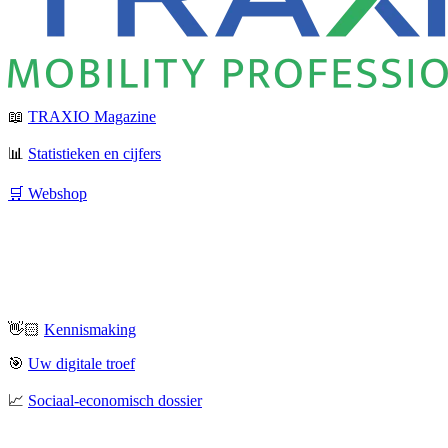
📖
TRAXIO Magazine
📊
Statistieken en cijfers
🛒 Webshop
👋🏻
Kennismaking
🎯
Uw digitale troef
📈
Sociaal-economisch dossier