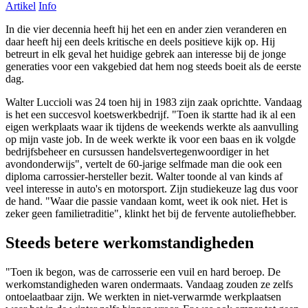
Artikel
Info
In die vier decennia heeft hij het een en ander zien veranderen en
daar heeft hij een deels kritische en deels positieve kijk op. Hij
betreurt in elk geval het huidige gebrek aan interesse bij de jonge
generaties voor een vakgebied dat hem nog steeds boeit als de eerste
dag.
Walter Luccioli was 24 toen hij in 1983 zijn zaak oprichtte. Vandaag
is het een succesvol koetswerkbedrijf. "Toen ik startte had ik al een
eigen werkplaats waar ik tijdens de weekends werkte als aanvulling
op mijn vaste job. In de week werkte ik voor een baas en ik volgde
bedrijfsbeheer en cursussen handelsvertegenwoordiger in het
avondonderwijs", vertelt de 60-jarige selfmade man die ook een
diploma carrossier-hersteller bezit. Walter toonde al van kinds af
veel interesse in auto's en motorsport. Zijn studiekeuze lag dus voor
de hand. "Waar die passie vandaan komt, weet ik ook niet. Het is
zeker geen familietraditie", klinkt het bij de fervente autoliefhebber.
Steeds betere werkomstandigheden
"Toen ik begon, was de carrosserie een vuil en hard beroep. De
werkomstandigheden waren ondermaats. Vandaag zouden ze zelfs
ontoelaatbaar zijn. We werkten in niet-verwarmde werkplaatsen