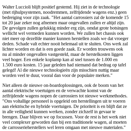
Walter Luccioli blijft positief gestemd. Hij ziet in de technologie
(met rijhulpsystemen, noodremmen, zelfrijdende wagens enz.) geen
bedreiging voor zijn zaak. "Het aantal carrossiers zal de komende 15
tot 20 jaar zeker nog afnemen maar ongevallen zullen er altijd zijn.
De gevolgen zullen gelukkig minder erg zijn, omdat grote botsingen
wellicht wel vermeden kunnen worden. We zullen het chassis ook
niet meer op dezelfde manier kunnen herstellen zoals we dat vroeger
deden. Schade valt echter nooit helemaal uit te sluiten. Ons werk zal
lichter worden en dat is een goede zaak. Er worden trouwens ook
nu al minder ongevallen vastgesteld, maar de herstelkosten liggen
veel hoger. Een enkele koplamp kan al snel tussen de 1.000 en
1.500 euro kosten. 15 jaar geleden had niemand dat bedrag op tafel
gelegd! Al die nieuwe technologieën zijn misschien nuttig maar
worden veel te duur, vooral dan voor de populaire merken."
Niet alleen de nieuwe on-boardoplossingen, ook de boom van het
aantal elektrische voertuigen en de verwachte komst van de
zelfrijdende wagens nopen de carrossiers tot nieuwe werkmethodes.
"Ons voltallige personeel is opgeleid om herstellingen uit te voeren
aan elektrische en hybride voertuigen. De prioriteit is en blijft dat ze
in alle veiligheid kunnen werken, zonder zichzelf in gevaar te
brengen. Daar blijven we op focussen. Voor de rest is het werk niet
veel complexer geworden dan bij een traditionele wagen, al moeten
de carrosserieherstellers wel leren omgaan met nieuwe materialen."