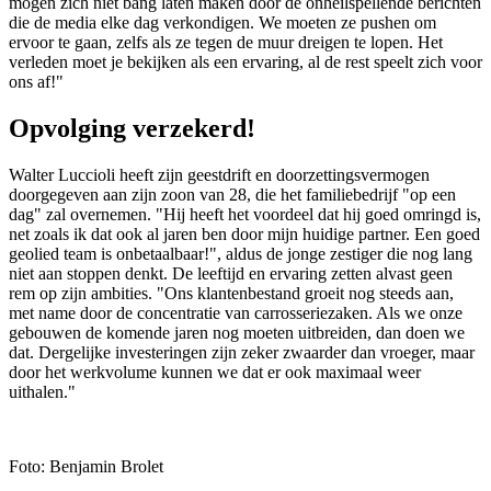
mogen zich niet bang laten maken door de onheilspellende berichten
die de media elke dag verkondigen. We moeten ze pushen om
ervoor te gaan, zelfs als ze tegen de muur dreigen te lopen. Het
verleden moet je bekijken als een ervaring, al de rest speelt zich voor
ons af!"
Opvolging verzekerd!
Walter Luccioli heeft zijn geestdrift en doorzettingsvermogen
doorgegeven aan zijn zoon van 28, die het familiebedrijf "op een
dag" zal overnemen. "Hij heeft het voordeel dat hij goed omringd is,
net zoals ik dat ook al jaren ben door mijn huidige partner. Een goed
geolied team is onbetaalbaar!", aldus de jonge zestiger die nog lang
niet aan stoppen denkt. De leeftijd en ervaring zetten alvast geen
rem op zijn ambities. "Ons klantenbestand groeit nog steeds aan,
met name door de concentratie van carrosseriezaken. Als we onze
gebouwen de komende jaren nog moeten uitbreiden, dan doen we
dat. Dergelijke investeringen zijn zeker zwaarder dan vroeger, maar
door het werkvolume kunnen we dat er ook maximaal weer
uithalen."
Foto: Benjamin Brolet