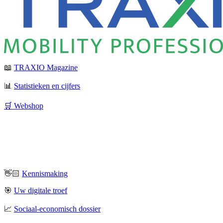
📖
TRAXIO Magazine
📊
Statistieken en cijfers
🛒 Webshop
👋🏻
Kennismaking
🎯
Uw digitale troef
📈
Sociaal-economisch dossier