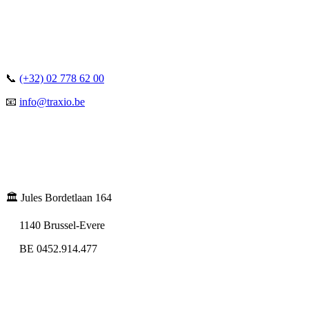
📞
(+32) 02 778 62 00
📧
info@traxio.be
🏛️ Jules Bordetlaan 164
1140 Brussel-Evere
BE 0452.914.477