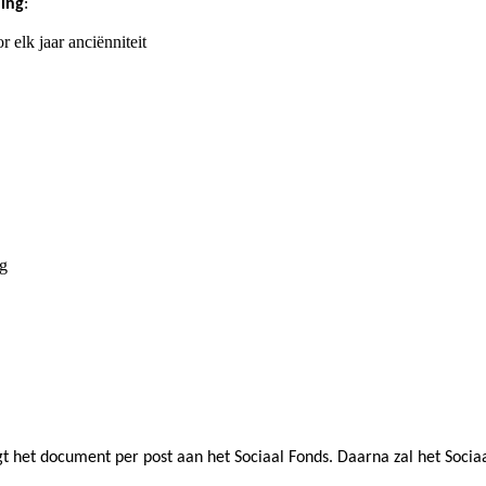
ing
:
k jaar anciënniteit
g
gt het document per post aan het Sociaal Fonds. Daarna zal het Soci