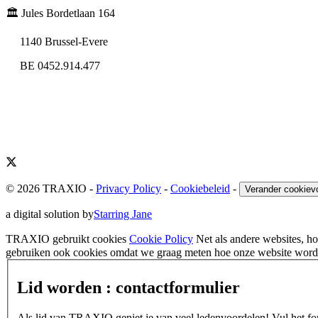
🏛️ Jules Bordetlaan 164
1140 Brussel-Evere
BE 0452.914.477
© 2026 TRAXIO
-
Privacy Policy
-
Cookiebeleid
-
Verander cookiev
a digital solution by
Starring Jane
TRAXIO gebruikt cookies
Cookie Policy
Net als andere websites, 
gebruiken ook cookies omdat we graag meten hoe onze website wordt
Lid worden : contactformulier
Als lid van TRAXIO geniet je van veel ledenvoordelen! Vul het form