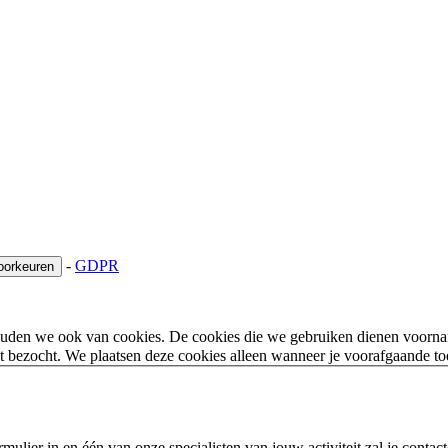
-
GDPR
oorkeuren
houden we ook van cookies. De cookies die we gebruiken dienen voorna
 bezocht. We plaatsen deze cookies alleen wanneer je voorafgaande t
ulier in en één van onze specialisten van jouw activiteit zal je contac