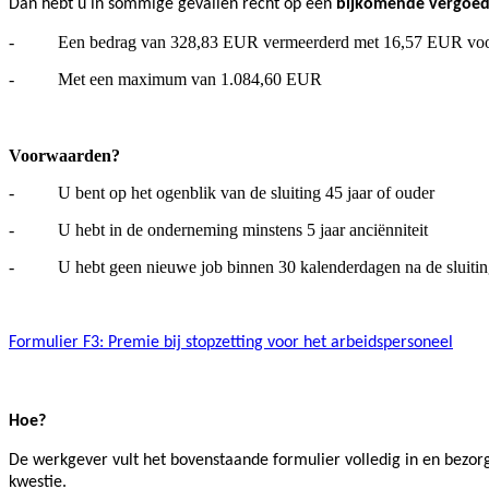
Dan hebt u in sommige gevallen recht op een
bijkomende vergoed
- Een bedrag van 328,83 EUR vermeerderd met 16,57 EUR voor el
- Met een maximum van 1.084,60 EUR
Voorwaarden?
- U bent op het ogenblik van de sluiting 45 jaar of ouder
- U hebt in de onderneming minstens 5 jaar anciënniteit
- U hebt geen nieuwe job binnen 30 kalenderdagen na de sluitin
Formulier F3: Premie bij stopzetting voor het arbeidspersoneel
Hoe?
De werkgever vult het bovenstaande formulier volledig in en bezor
kwestie.