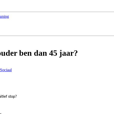
euning
 ouder ben dan 45 jaar?
Sociaal
nitief
s
t
o
p?