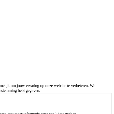
melijk om jouw ervaring op onze website te verbeteren. We
oestemming hebt gegeven.
teren met meer informatie over een lidmaatschap.