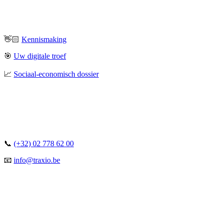
👋🏻
Kennismaking
🎯
Uw digitale troef
📈
Sociaal-economisch dossier
📞
(+32) 02 778 62 00
📧
info@traxio.be