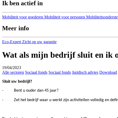
Ik ben actief in
Mobiliteit voor goederen
Mobiliteit voor personen
Mobiliteitsonderst
Meer info
Eco-Expert
Zicht op uw garantie
Wat als mijn bedrijf sluit en ik
19/04/2023
Alle sectoren
Sociaal fonds
Sociaal fonds
Juridisch advies
Download
Sluit uw bedrijf?
-
Bent u ouder dan 45 jaar?
-
Zet het bedrijf waar u werkt
zijn
a
c
tivi
t
ei
t
en
v
olledig
en
defi