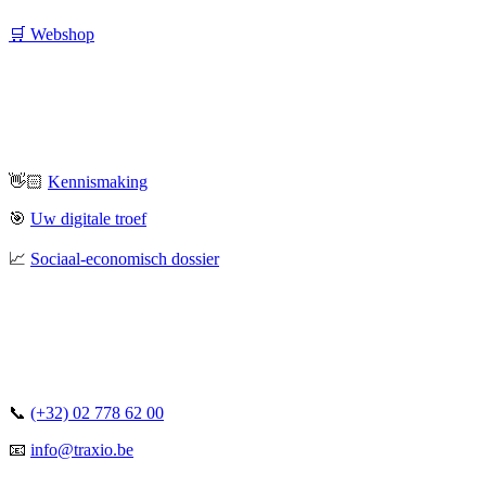
🛒 Webshop
👋🏻
Kennismaking
🎯
Uw digitale troef
📈
Sociaal-economisch dossier
📞
(+32) 02 778 62 00
📧
info@traxio.be