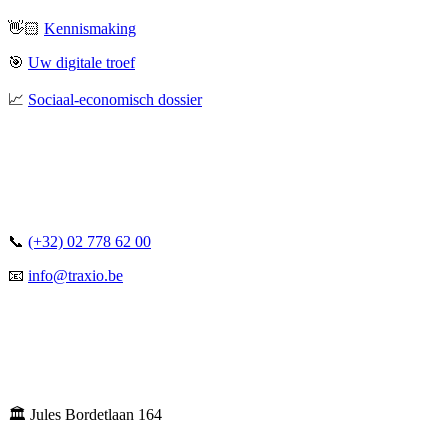
👋🏻
Kennismaking
🎯
Uw digitale troef
📈
Sociaal-economisch dossier
📞
(+32) 02 778 62 00
📧
info@traxio.be
🏛️ Jules Bordetlaan 164