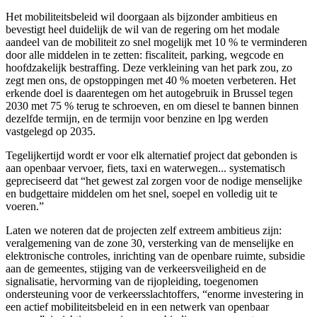
Het mobiliteitsbeleid wil doorgaan als bijzonder ambitieus en
bevestigt heel duidelijk de wil van de regering om het modale
aandeel van de mobiliteit zo snel mogelijk met 10 % te verminderen
door alle middelen in te zetten: fiscaliteit, parking, wegcode en
hoofdzakelijk bestraffing. Deze verkleining van het park zou, zo
zegt men ons, de opstoppingen met 40 % moeten verbeteren. Het
erkende doel is daarentegen om het autogebruik in Brussel tegen
2030 met 75 % terug te schroeven, en om diesel te bannen binnen
dezelfde termijn, en de termijn voor benzine en lpg werden
vastgelegd op 2035.
Tegelijkertijd wordt er voor elk alternatief project dat gebonden is
aan openbaar vervoer, fiets, taxi en waterwegen... systematisch
gepreciseerd dat “het gewest zal zorgen voor de nodige menselijke
en budgettaire middelen om het snel, soepel en volledig uit te
voeren.”
Laten we noteren dat de projecten zelf extreem ambitieus zijn:
veralgemening van de zone 30, versterking van de menselijke en
elektronische controles, inrichting van de openbare ruimte, subsidie
aan de gemeentes, stijging van de verkeersveiligheid en de
signalisatie, hervorming van de rijopleiding, toegenomen
ondersteuning voor de verkeersslachtoffers, “enorme investering in
een actief mobiliteitsbeleid en in een netwerk van openbaar