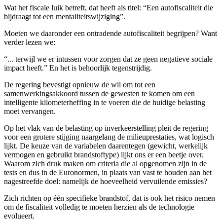
Wat het fiscale luik betreft, dat heeft als titel: “Een autofiscaliteit die
bijdraagt tot een mentaliteitswijziging”.
Moeten we daaronder een ontradende autofiscaliteit begrijpen? Want
verder lezen we:
“... terwijl we er intussen voor zorgen dat ze geen negatieve sociale
impact heeft.” En het is behoorlijk tegenstrijdig.
De regering bevestigt opnieuw de wil om tot een
samenwerkingsakkoord tussen de gewesten te komen om een
intelligente kilometerheffing in te voeren die de huidige belasting
moet vervangen.
Op het vlak van de belasting op inverkeerstelling pleit de regering
voor een grotere stijging naargelang de milieuprestaties, wat logisch
lijkt. De keuze van de variabelen daarentegen (gewicht, werkelijk
vermogen en gebruikt brandstoftype) lijkt ons er een beetje over.
Waarom zich druk maken om criteria die al opgenomen zijn in de
tests en dus in de Euronormen, in plaats van vast te houden aan het
nagestreefde doel: namelijk de hoeveelheid vervuilende emissies?
Zich richten op één specifieke brandstof, dat is ook het risico nemen
om de fiscaliteit volledig te moeten herzien als de technologie
evolueert.