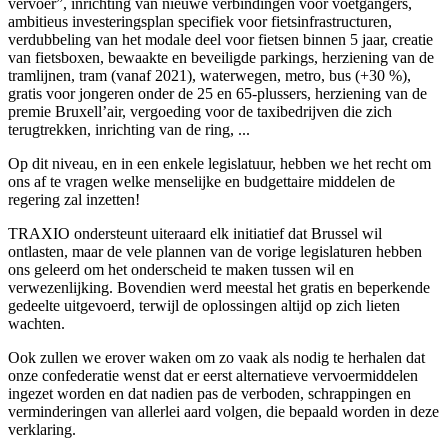
vervoer”, inrichting van nieuwe verbindingen voor voetgangers,
ambitieus investeringsplan specifiek voor fietsinfrastructuren,
verdubbeling van het modale deel voor fietsen binnen 5 jaar, creatie
van fietsboxen, bewaakte en beveiligde parkings, herziening van de
tramlijnen, tram (vanaf 2021), waterwegen, metro, bus (+30 %),
gratis voor jongeren onder de 25 en 65-plussers, herziening van de
premie Bruxell’air, vergoeding voor de taxibedrijven die zich
terugtrekken, inrichting van de ring, ...
Op dit niveau, en in een enkele legislatuur, hebben we het recht om
ons af te vragen welke menselijke en budgettaire middelen de
regering zal inzetten!
TRAXIO ondersteunt uiteraard elk initiatief dat Brussel wil
ontlasten, maar de vele plannen van de vorige legislaturen hebben
ons geleerd om het onderscheid te maken tussen wil en
verwezenlijking. Bovendien werd meestal het gratis en beperkende
gedeelte uitgevoerd, terwijl de oplossingen altijd op zich lieten
wachten.
Ook zullen we erover waken om zo vaak als nodig te herhalen dat
onze confederatie wenst dat er eerst alternatieve vervoermiddelen
ingezet worden en dat nadien pas de verboden, schrappingen en
verminderingen van allerlei aard volgen, die bepaald worden in deze
verklaring.