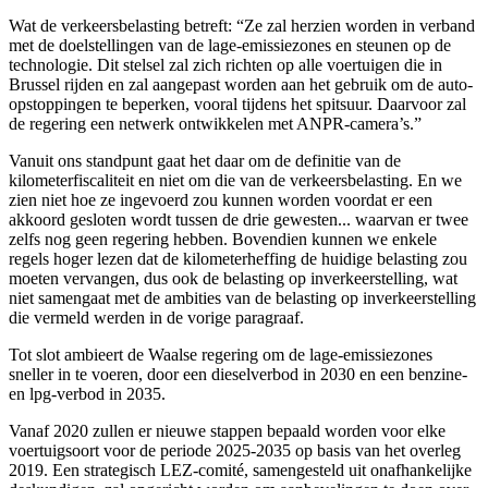
Wat de verkeersbelasting betreft: “Ze zal herzien worden in verband
met de doelstellingen van de lage-emissiezones en steunen op de
technologie. Dit stelsel zal zich richten op alle voertuigen die in
Brussel rijden en zal aangepast worden aan het gebruik om de auto-
opstoppingen te beperken, vooral tijdens het spitsuur. Daarvoor zal
de regering een netwerk ontwikkelen met ANPR-camera’s.”
Vanuit ons standpunt gaat het daar om de definitie van de
kilometerfiscaliteit en niet om die van de verkeersbelasting. En we
zien niet hoe ze ingevoerd zou kunnen worden voordat er een
akkoord gesloten wordt tussen de drie gewesten... waarvan er twee
zelfs nog geen regering hebben. Bovendien kunnen we enkele
regels hoger lezen dat de kilometerheffing de huidige belasting zou
moeten vervangen, dus ook de belasting op inverkeerstelling, wat
niet samengaat met de ambities van de belasting op inverkeerstelling
die vermeld werden in de vorige paragraaf.
Tot slot ambieert de Waalse regering om de lage-emissiezones
sneller in te voeren, door een dieselverbod in 2030 en een benzine-
en lpg-verbod in 2035.
Vanaf 2020 zullen er nieuwe stappen bepaald worden voor elke
voertuigsoort voor de periode 2025-2035 op basis van het overleg
2019. Een strategisch LEZ-comité, samengesteld uit onafhankelijke