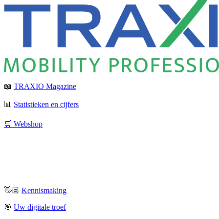
📖
TRAXIO Magazine
📊
Statistieken en cijfers
🛒 Webshop
👋🏻
Kennismaking
🎯
Uw digitale troef