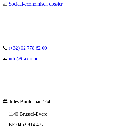
📈
Sociaal-economisch dossier
📞
(+32) 02 778 62 00
📧
info@traxio.be
🏛️ Jules Bordetlaan 164
1140 Brussel-Evere
BE 0452.914.477