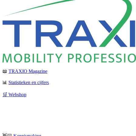
📖
TRAXIO Magazine
📊
Statistieken en cijfers
🛒 Webshop
👋🏻
Kennismaking