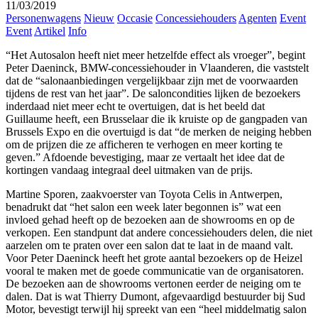
11/03/2019
Personenwagens
Nieuw
Occasie
Concessiehouders
Agenten
Event
Event
Artikel
Info
“Het Autosalon heeft niet meer hetzelfde effect als vroeger”, begint
Peter Daeninck, BMW-concessiehouder in Vlaanderen, die vaststelt
dat de “salonaanbiedingen vergelijkbaar zijn met de voorwaarden
tijdens de rest van het jaar”. De saloncondities lijken de bezoekers
inderdaad niet meer echt te overtuigen, dat is het beeld dat
Guillaume heeft, een Brusselaar die ik kruiste op de gangpaden van
Brussels Expo en die overtuigd is dat “de merken de neiging hebben
om de prijzen die ze afficheren te verhogen en meer korting te
geven.” Afdoende bevestiging, maar ze vertaalt het idee dat de
kortingen vandaag integraal deel uitmaken van de prijs.
Martine Sporen, zaakvoerster van Toyota Celis in Antwerpen,
benadrukt dat “het salon een week later begonnen is” wat een
invloed gehad heeft op de bezoeken aan de showrooms en op de
verkopen. Een standpunt dat andere concessiehouders delen, die niet
aarzelen om te praten over een salon dat te laat in de maand valt.
Voor Peter Daeninck heeft het grote aantal bezoekers op de Heizel
vooral te maken met de goede communicatie van de organisatoren.
De bezoeken aan de showrooms vertonen eerder de neiging om te
dalen. Dat is wat Thierry Dumont, afgevaardigd bestuurder bij Sud
Motor, bevestigt terwijl hij spreekt van een “heel middelmatig salon