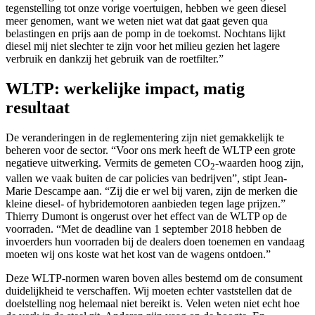
tegenstelling tot onze vorige voertuigen, hebben we geen diesel
meer genomen, want we weten niet wat dat gaat geven qua
belastingen en prijs aan de pomp in de toekomst. Nochtans lijkt
diesel mij niet slechter te zijn voor het milieu gezien het lagere
verbruik en dankzij het gebruik van de roetfilter.”
WLTP: werkelijke impact, matig
resultaat
De veranderingen in de reglementering zijn niet gemakkelijk te
beheren voor de sector. “Voor ons merk heeft de WLTP een grote
negatieve uitwerking. Vermits de gemeten CO
-waarden hoog zijn,
2
vallen we vaak buiten de car policies van bedrijven”, stipt Jean-
Marie Descampe aan. “Zij die er wel bij varen, zijn de merken die
kleine diesel- of hybridemotoren aanbieden tegen lage prijzen.”
Thierry Dumont is ongerust over het effect van de WLTP op de
voorraden. “Met de deadline van 1 september 2018 hebben de
invoerders hun voorraden bij de dealers doen toenemen en vandaag
moeten wij ons koste wat het kost van de wagens ontdoen.”
Deze WLTP-normen waren boven alles bestemd om de consument
duidelijkheid te verschaffen. Wij moeten echter vaststellen dat de
doelstelling nog helemaal niet bereikt is. Velen weten niet echt hoe