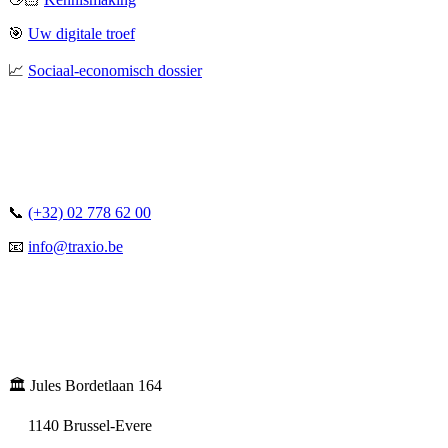
🎯
Uw digitale troef
📈
Sociaal-economisch dossier
📞
(+32) 02 778 62 00
📧
info@traxio.be
🏛️ Jules Bordetlaan 164
1140 Brussel-Evere