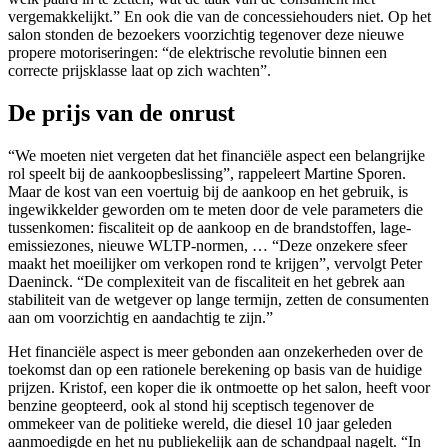
vergemakkelijkt.” En ook die van de concessiehouders niet. Op het
salon stonden de bezoekers voorzichtig tegenover deze nieuwe
propere motoriseringen: “de elektrische revolutie binnen een
correcte prijsklasse laat op zich wachten”.
De prijs van de onrust
“We moeten niet vergeten dat het financiële aspect een belangrijke
rol speelt bij de aankoopbeslissing”, rappeleert Martine Sporen.
Maar de kost van een voertuig bij de aankoop en het gebruik, is
ingewikkelder geworden om te meten door de vele parameters die
tussenkomen: fiscaliteit op de aankoop en de brandstoffen, lage-
emissiezones, nieuwe WLTP-normen, … “Deze onzekere sfeer
maakt het moeilijker om verkopen rond te krijgen”, vervolgt Peter
Daeninck. “De complexiteit van de fiscaliteit en het gebrek aan
stabiliteit van de wetgever op lange termijn, zetten de consumenten
aan om voorzichtig en aandachtig te zijn.”
Het financiële aspect is meer gebonden aan onzekerheden over de
toekomst dan op een rationele berekening op basis van de huidige
prijzen. Kristof, een koper die ik ontmoette op het salon, heeft voor
benzine geopteerd, ook al stond hij sceptisch tegenover de
ommekeer van de politieke wereld, die diesel 10 jaar geleden
aanmoedigde en het nu publiekelijk aan de schandpaal nagelt. “In