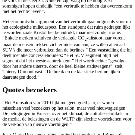
de vork in de steel zit. Anderen zijn vaag op de hoogte. En
sommigen hopen eindelijk “een verbruik te hebben dat overeenkomt
met het ‘echte’ leven”.
Het economische argument van het verbruik gaat nogmaals voor op
het ecologische milieuaspect. Een standpunt dat ruim gedragen lijkt
te worden zoals Kristof het benadrukt, maar niet zonder ironie:
“Enkele merken schuiven de verlaagde CO
-uitstoot naar voren,
2
maar de mensen trekken zich er niets van aan, ze willen allemaal
SUV’s die meer verbruiken dan de berlines.” Een vaststelling die hij
deelt met alle concessiehouders: “Het SUV-segment blijft het
segment dat het meeste aantrek kent.” Het wordt echter “gevolgd
door het andere uiterste, door de heel kleine stadswagens”, stelt
Thierry Dumont vast. “De break en de klassieke berline lijken
daarentegen dood.”
Quotes bezoekers
“Het Autosalon van 2019 lijkt me geen goed jaar, er waren
misschien veel bezoekers op het salon, maar veel nieuwsgierigen.
De betogingen in Brussel over het klimaat, de anti-dieselartikels in
de media, de belastingen en de WLTP zijn slechte voortekenen voor
de verkoop van nieuwe voertuigen.”
Jean-Marie Descampe, afgevaardigd bestuurder Land Rover &