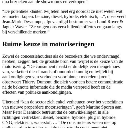
qua bezoeken aan de showrooms en verkopen”.
“De potentiële klanten twijfelen heel erg doordat ze niet weten wat
ze moeten kopen: benzine, diesel, hybride, elektrisch, ...”, observeert
Jean-Marie Descampe, afgevaardigd bestuurder van Land Rover &
Jaguar Waver. “Ze vragen ons verschillende offertes en gaan langs
bij verschillende merken.”
Ruime keuze in motoriseringen
Zowel de concessiehouders als de bezoekers die we ondervraagd
hebben, zeggen het: de grootste bron van twijfel is de keuze van de
motorisering. “De consument maakt er duidelijk een mengelmoes
van, verkettert dieselbrandstof onoordeelkundig en twijfelt bij
aankondigingen van verboden voor binnen meerdere jaren”,
observeert Thierry Dumont, die pleit voor een betere communicatie
na de beknotte informatie die de media verspreid heeft en de
effecten van politieke aankondigingen.
Uiteraard “kan de sector zich enkel verheugen over het verschijnen
van nieuwe properdere motoriseringen”, geeft Martine Sporen aan.
Maar Peter Daeninck betreurt dat de ontwikkelingen in alle
richtingen vertrekken: diesel, benzine, hybride, plug-in hybride,
CNG, elektrisch, waterstof, … “De constructeurs weten niet op
welk paard in te zetten, wat de taak van de consument niet