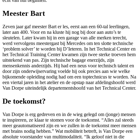
echt van nul beginnen.”
Meester Bart
Zeven jaar gaf meester Bart er les, eerst aan een 60-tal leerlingen,
later aan 400. Voor en na kluste hij nog bij door aan auto’s te
sleutelen. Later kwam hij in een garage van alle merken terecht,
werd vervolgens meestergast bij Mercedes om ten slotte technische
‘problem solver’ te worden bij D’Ieteren. In het Technical Center en
het Technical Training Center kwamen zijn twee sterke troeven hem
uitstekend van pas. Zijn technische bagage enerzijds, zijn
mensenkennis anderzijds. Hij had een neus voor technisch talent en
door zijn onderwijservaring voelde hij ook precies aan wie welke
bijkomende opleiding nodig had om een toptechnicus te worden. Na
een viertal jaren in het atelier en de opstap naar afdelingshoofd werd
Van Dorpe uiteindelijk departementshoofd van het Technical Center.
De toekomst?
Van Dorpe is erg gedreven en in de wieg gelegd om (jonge) mensen
te inspireren, ze klaar te stomen voor de toekomst. “Alles zal steeds
meer geautomatiseerd zijn en we zullen in de toekomst meer mensen
met brains nodig hebben.” Wat mobiliteit betreft, is Van Dorpe een
absolute voorstander van multimodaliteit. “Ik geloof niet in die