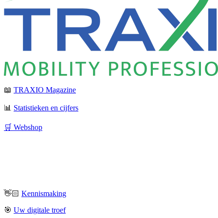
📖
TRAXIO Magazine
📊
Statistieken en cijfers
🛒 Webshop
👋🏻
Kennismaking
🎯
Uw digitale troef