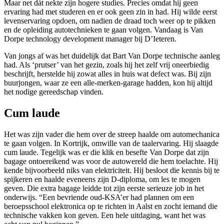
Maar net dát nekte zijn hogere studies. Precies omdat hij geen
ervaring had met studeren en er ook geen zin in had. Hij wilde eerst
levenservaring opdoen, om nadien de draad toch weer op te pikken
en de opleiding autotechnieken te gaan volgen. Vandaag is Van
Dorpe technology development manager bij D’Ieteren.
Van jongs af was het duidelijk dat Bart Van Dorpe technische aanleg
had. Als ‘prutser’ van het gezin, zoals hij het zelf vrij oneerbiedig
beschrijft, herstelde hij zowat alles in huis wat defect was. Bij zijn
buurjongen, waar ze een alle-merken-garage hadden, kon hij altijd
het nodige gereedschap vinden.
Cum laude
Het was zijn vader die hem over de streep haalde om automechanica
te gaan volgen. In Kortrijk, omwille van de taalervaring. Hij slaagde
cum laude. Tegelijk was er die klik en besefte Van Dorpe dat zijn
bagage ontoereikend was voor de autowereld die hem toelachte. Hij
kende bijvoorbeeld niks van elektriciteit. Hij besloot die kennis bij te
spijkeren en haalde eveneens zijn D-diploma, om les te mogen
geven. Die extra bagage leidde tot zijn eerste serieuze job in het
onderwijs. “Een bevriende oud-KSA’er had plannen om een
beroepsschool elektronica op te richten in Aalst en zocht iemand die
technische vakken kon geven. Een hele uitdaging, want het was