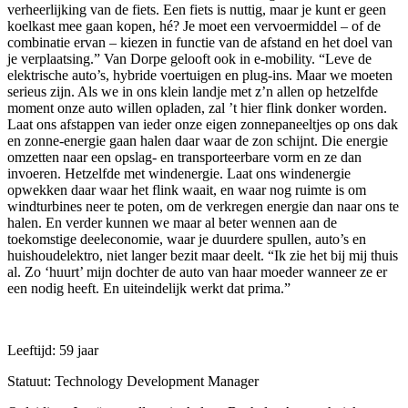
verheerlijking van de fiets. Een fiets is nuttig, maar je kunt er geen
koelkast mee gaan kopen, hé? Je moet een vervoermiddel – of de
combinatie ervan – kiezen in functie van de afstand en het doel van
je verplaatsing.” Van Dorpe gelooft ook in e-mobility. “Leve de
elektrische auto’s, hybride voertuigen en plug-ins. Maar we moeten
serieus zijn. Als we in ons klein landje met z’n allen op hetzelfde
moment onze auto willen opladen, zal ’t hier flink donker worden.
Laat ons afstappen van ieder onze eigen zonnepaneeltjes op ons dak
en zonne-energie gaan halen daar waar de zon schijnt. Die energie
omzetten naar een opslag- en transporteerbare vorm en ze dan
invoeren. Hetzelfde met windenergie. Laat ons windenergie
opwekken daar waar het flink waait, en waar nog ruimte is om
windturbines neer te poten, om de verkregen energie dan naar ons te
halen. En verder kunnen we maar al beter wennen aan de
toekomstige deeleconomie, waar je duurdere spullen, auto’s en
huishoudelektro, niet langer bezit maar deelt. “Ik zie het bij mij thuis
al. Zo ‘huurt’ mijn dochter de auto van haar moeder wanneer ze er
een nodig heeft. En uiteindelijk werkt dat prima.”
Leeftijd: 59 jaar
Statuut: Technology Development Manager