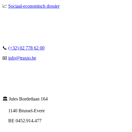
📈
Sociaal-economisch dossier
📞
(+32) 02 778 62 00
📧
info@traxio.be
🏛️ Jules Bordetlaan 164
1140 Brussel-Evere
BE 0452.914.477