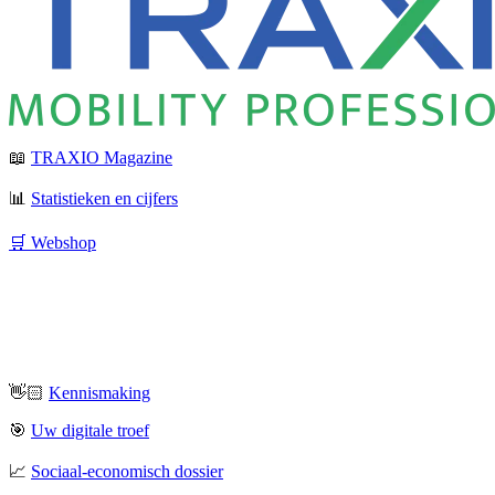
📖
TRAXIO Magazine
📊
Statistieken en cijfers
🛒 Webshop
👋🏻
Kennismaking
🎯
Uw digitale troef
📈
Sociaal-economisch dossier