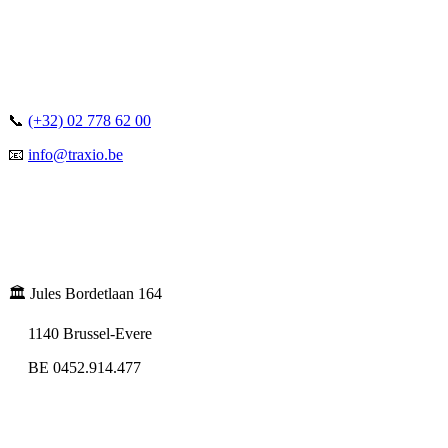
📞
(+32) 02 778 62 00
📧
info@traxio.be
🏛️ Jules Bordetlaan 164
1140 Brussel-Evere
BE 0452.914.477