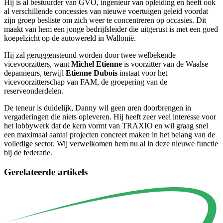
Hij is al bestuurder van GVO, ingenieur van opleiding en heeft ook
al verschillende concessies van nieuwe voertuigen geleid voordat
zijn groep besliste om zich weer te concentreren op occasies. Dit
maakt van hem een jonge bedrijfsleider die uitgerust is met een goed
koepelzicht op de autowereld in Wallonië.
Hij zal geruggensteund worden door twee welbekende
vicevoorzitters, want
Michel Etienne
is voorzitter van de Waalse
depanneurs, terwijl
Etienne Dubois
instaat voor het
vicevoorzitterschap van FAM, de groepering van de
reserveonderdelen.
De teneur is duidelijk, Danny wil geen uren doorbrengen in
vergaderingen die niets opleveren. Hij heeft zeer veel interesse voor
het lobbywerk dat de kern vormt van TRAXIO en wil graag snel
een maximaal aantal projecten concreet maken in het belang van de
volledige sector. Wij verwelkomen hem nu al in deze nieuwe functie
bij de federatie.
Gerelateerde artikels