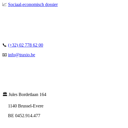
📈
Sociaal-economisch dossier
📞
(+32) 02 778 62 00
📧
info@traxio.be
🏛️ Jules Bordetlaan 164
1140 Brussel-Evere
BE 0452.914.477