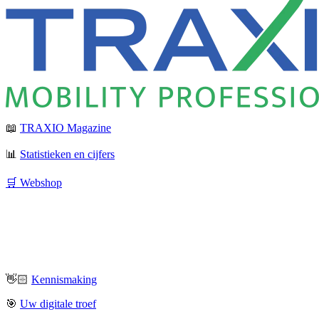
📖
TRAXIO Magazine
📊
Statistieken en cijfers
🛒 Webshop
👋🏻
Kennismaking
🎯
Uw digitale troef