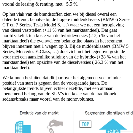
vooral de leasing & renting, met +5,5 %.
Op het vlak van de brandstoffen zien we bij diesel overal een
dalende trend, behalve bij de hogere middenklassers (BMW 6 Series
GT en 7 Series, Tesla Model S, …) waar we net een heropleving
van diesel vaststellen (+11 % van het marktaandeel). Dat gaat
hoofdzakelijk ten koste van de hybrideversies (-12,5 % van het
marktaandeel) die evenwel een belangrijke plaats in het segment
blijven innemen met 1 wagen op 3. Bij de middenklassers (BMW 5
Series, Mercedes E-Class, …) doet zich net het tegenovergestelde
voor met een aanzienlijke stijging van de hybride- (+28 % van het
marktaandeel) ten opzichte van de dieselversies (-26,3 % van het
marktaandeel).
We kunnen besluiten dat dit jaar over het algemeen veel minder
positief van start is gegaan dan de voorgaande jaren. De
belangrijkste trends blijven echter dezelfde, met een almaar
toenemend belang van de SUV's ten koste van de traditionele
sedans/breaks maar vooral van de monovolumes.