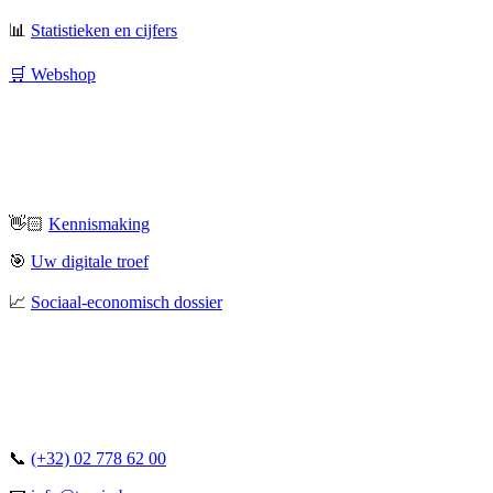
📊
Statistieken en cijfers
🛒 Webshop
👋🏻
Kennismaking
🎯
Uw digitale troef
📈
Sociaal-economisch dossier
📞
(+32) 02 778 62 00