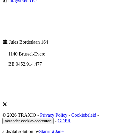
📧
info@traxio.be
🏛️ Jules Bordetlaan 164
1140 Brussel-Evere
BE 0452.914.477
© 2026 TRAXIO
-
Privacy Policy
-
Cookiebeleid
-
-
GDPR
Verander cookievoorkeuren
a digital solution by
Starring Jane