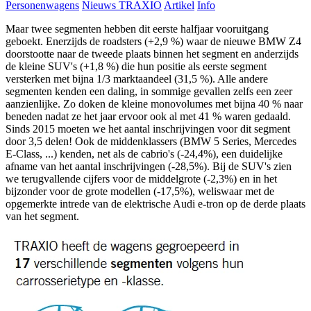
Personenwagens
Nieuws TRAXIO
Artikel
Info
Maar twee segmenten hebben dit eerste halfjaar vooruitgang
geboekt. Enerzijds de roadsters (+2,9 %) waar de nieuwe BMW Z4
doorstootte naar de tweede plaats binnen het segment en anderzijds
de kleine SUV's (+1,8 %) die hun positie als eerste segment
versterken met bijna 1/3 marktaandeel (31,5 %). Alle andere
segmenten kenden een daling, in sommige gevallen zelfs een zeer
aanzienlijke. Zo doken de kleine monovolumes met bijna 40 % naar
beneden nadat ze het jaar ervoor ook al met 41 % waren gedaald.
Sinds 2015 moeten we het aantal inschrijvingen voor dit segment
door 3,5 delen! Ook de middenklassers (BMW 5 Series, Mercedes
E-Class, ...) kenden, net als de cabrio's (-24,4%), een duidelijke
afname van het aantal inschrijvingen (-28,5%). Bij de SUV's zien
we terugvallende cijfers voor de middelgrote (-2,3%) en in het
bijzonder voor de grote modellen (‑17,5%), weliswaar met de
opgemerkte intrede van de elektrische Audi e-tron op de derde plaats
van het segment.