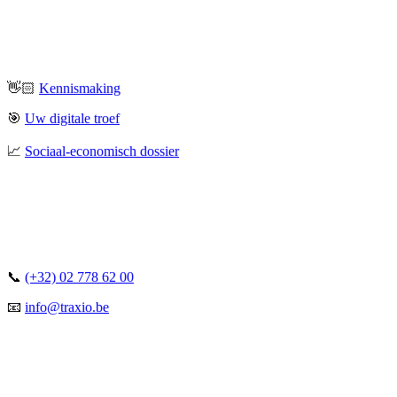
👋🏻
Kennismaking
🎯
Uw digitale troef
📈
Sociaal-economisch dossier
📞
(+32) 02 778 62 00
📧
info@traxio.be