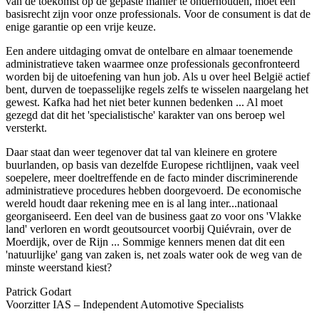
van de toekomst op de gepaste manier te onderhouden, moet een
basisrecht zijn voor onze professionals. Voor de consument is dat de
enige garantie op een vrije keuze.
Een andere uitdaging omvat de ontelbare en almaar toenemende
administratieve taken waarmee onze professionals geconfronteerd
worden bij de uitoefening van hun job. Als u over heel België actief
bent, durven de toepasselijke regels zelfs te wisselen naargelang het
gewest. Kafka had het niet beter kunnen bedenken ... Al moet
gezegd dat dit het 'specialistische' karakter van ons beroep wel
versterkt.
Daar staat dan weer tegenover dat tal van kleinere en grotere
buurlanden, op basis van dezelfde Europese richtlijnen, vaak veel
soepelere, meer doeltreffende en de facto minder discriminerende
administratieve procedures hebben doorgevoerd. De economische
wereld houdt daar rekening mee en is al lang inter...nationaal
georganiseerd. Een deel van de business gaat zo voor ons 'Vlakke
land' verloren en wordt geoutsourcet voorbij Quiévrain, over de
Moerdijk, over de Rijn ... Sommige kenners menen dat dit een
'natuurlijke' gang van zaken is, net zoals water ook de weg van de
minste weerstand kiest?
Patrick Godart
Voorzitter IAS – Independent Automotive Specialists