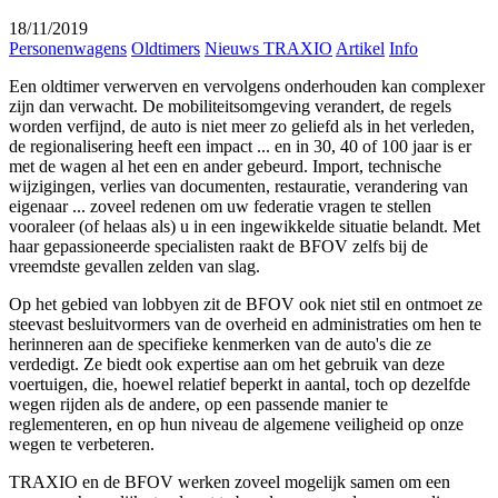
18/11/2019
Personenwagens
Oldtimers
Nieuws TRAXIO
Artikel
Info
Een oldtimer verwerven en vervolgens onderhouden kan complexer
zijn dan verwacht. De mobiliteitsomgeving verandert, de regels
worden verfijnd, de auto is niet meer zo geliefd als in het verleden,
de regionalisering heeft een impact ... en in 30, 40 of 100 jaar is er
met de wagen al het een en ander gebeurd. Import, technische
wijzigingen, verlies van documenten, restauratie, verandering van
eigenaar ... zoveel redenen om uw federatie vragen te stellen
vooraleer (of helaas als) u in een ingewikkelde situatie belandt. Met
haar gepassioneerde specialisten raakt de BFOV zelfs bij de
vreemdste gevallen zelden van slag.
Op het gebied van lobbyen zit de BFOV ook niet stil en ontmoet ze
steevast besluitvormers van de overheid en administraties om hen te
herinneren aan de specifieke kenmerken van de auto's die ze
verdedigt. Ze biedt ook expertise aan om het gebruik van deze
voertuigen, die, hoewel relatief beperkt in aantal, toch op dezelfde
wegen rijden als de andere, op een passende manier te
reglementeren, en op hun niveau de algemene veiligheid op onze
wegen te verbeteren.
TRAXIO en de BFOV werken zoveel mogelijk samen om een