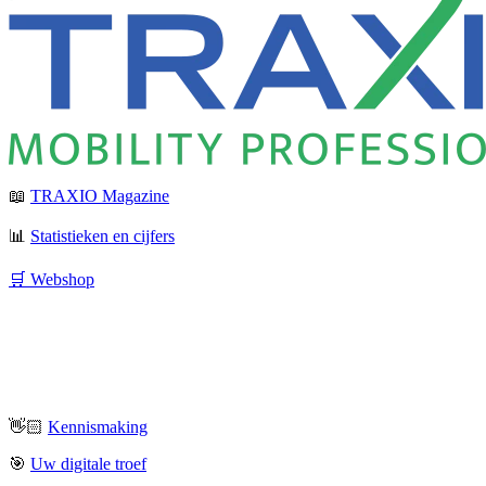
📖
TRAXIO Magazine
📊
Statistieken en cijfers
🛒 Webshop
👋🏻
Kennismaking
🎯
Uw digitale troef