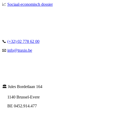
📈
Sociaal-economisch dossier
📞
(+32) 02 778 62 00
📧
info@traxio.be
🏛️ Jules Bordetlaan 164
1140 Brussel-Evere
BE 0452.914.477