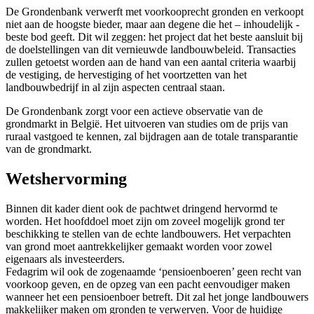
De Grondenbank verwerft met voorkooprecht gronden en verkoopt
niet aan de hoogste bieder, maar aan degene die het – inhoudelijk -
beste bod geeft. Dit wil zeggen: het project dat het beste aansluit bij
de doelstellingen van dit vernieuwde landbouwbeleid. Transacties
zullen getoetst worden aan de hand van een aantal criteria waarbij
de vestiging, de hervestiging of het voortzetten van het
landbouwbedrijf in al zijn aspecten centraal staan.
De Grondenbank zorgt voor een actieve observatie van de
grondmarkt in België. Het uitvoeren van studies om de prijs van
ruraal vastgoed te kennen, zal bijdragen aan de totale transparantie
van de grondmarkt.
Wetshervorming
Binnen dit kader dient ook de pachtwet dringend hervormd te
worden. Het hoofddoel moet zijn om zoveel mogelijk grond ter
beschikking te stellen van de echte landbouwers. Het verpachten
van grond moet aantrekkelijker gemaakt worden voor zowel
eigenaars als investeerders.
Fedagrim wil ook de zogenaamde ‘pensioenboeren’ geen recht van
voorkoop geven, en de opzeg van een pacht eenvoudiger maken
wanneer het een pensioenboer betreft. Dit zal het jonge landbouwers
makkelijker maken om gronden te verwerven. Voor de huidige