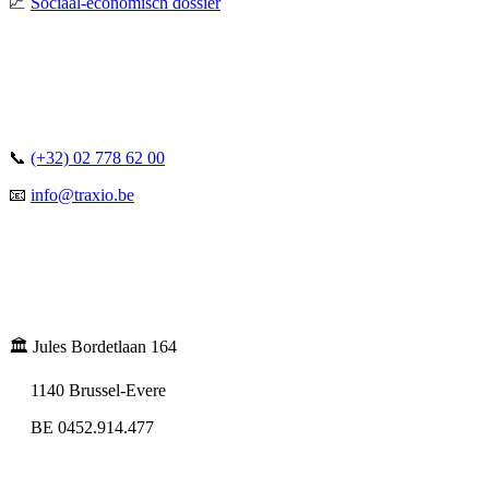
📈
Sociaal-economisch dossier
📞
(+32) 02 778 62 00
📧
info@traxio.be
🏛️ Jules Bordetlaan 164
1140 Brussel-Evere
BE 0452.914.477