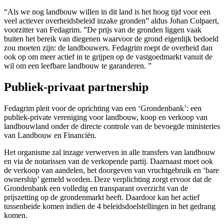
“Als we nog landbouw willen in dit land is het hoog tijd voor een
veel actiever overheidsbeleid inzake gronden” aldus Johan Colpaert,
voorzitter van Fedagrim. ”De prijs van de gronden liggen vaak
buiten het bereik van diegenen waarvoor de grond eigenlijk bedoeld
zou moeten zijn: de landbouwers. Fedagrim roept de overheid dan
ook op om meer actief in te grijpen op de vastgoedmarkt vanuit de
wil om een leefbare landbouw te garanderen. ”
Publiek-privaat partnership
Fedagrim pleit voor de oprichting van een ‘Grondenbank’: een
publiek-private vereniging voor landbouw, koop en verkoop van
landbouwland onder de directe controle van de bevoegde ministeries
van Landbouw en Financiën.
Het organisme zal inzage verwerven in alle transfers van landbouw
en via de notarissen van de verkopende partij. Daarnaast moet ook
de verkoop van aandelen, het doorgeven van vruchtgebruik en ‘bare
ownership’ gemeld worden. Deze verplichting zorgt ervoor dat de
Grondenbank een volledig en transparant overzicht van de
prijszetting op de grondenmarkt heeft. Daardoor kan het actief
tussenbeide komen indien de 4 beleidsdoelstellingen in het gedrang
komen.