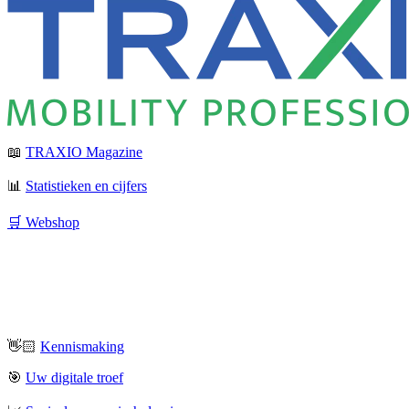
📖
TRAXIO Magazine
📊
Statistieken en cijfers
🛒 Webshop
👋🏻
Kennismaking
🎯
Uw digitale troef