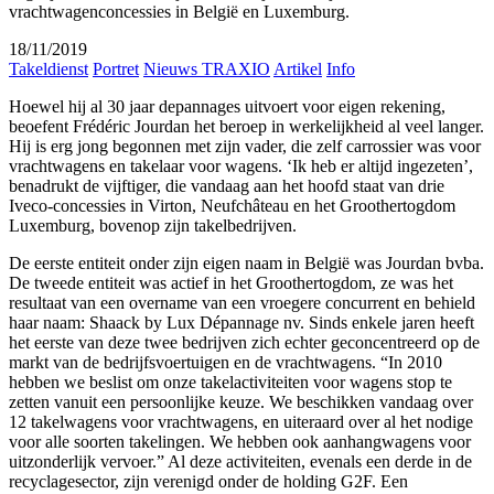
vrachtwagenconcessies in België en Luxemburg.
18/11/2019
Takeldienst
Portret
Nieuws TRAXIO
Artikel
Info
Hoewel hij al 30 jaar depannages uitvoert voor eigen rekening,
beoefent Frédéric Jourdan het beroep in werkelijkheid al veel langer.
Hij is erg jong begonnen met zijn vader, die zelf carrossier was voor
vrachtwagens en takelaar voor wagens. ‘Ik heb er altijd ingezeten’,
benadrukt de vijftiger, die vandaag aan het hoofd staat van drie
Iveco-concessies in Virton, Neufchâteau en het Groothertogdom
Luxemburg, bovenop zijn takelbedrijven.
De eerste entiteit onder zijn eigen naam in België was Jourdan bvba.
De tweede entiteit was actief in het Groothertogdom, ze was het
resultaat van een overname van een vroegere concurrent en behield
haar naam: Shaack by Lux Dépannage nv. Sinds enkele jaren heeft
het eerste van deze twee bedrijven zich echter geconcentreerd op de
markt van de bedrijfsvoertuigen en de vrachtwagens. “In 2010
hebben we beslist om onze takelactiviteiten voor wagens stop te
zetten vanuit een persoonlijke keuze. We beschikken vandaag over
12 takelwagens voor vrachtwagens, en uiteraard over al het nodige
voor alle soorten takelingen. We hebben ook aanhangwagens voor
uitzonderlijk vervoer.” Al deze activiteiten, evenals een derde in de
recyclagesector, zijn verenigd onder de holding G2F. Een