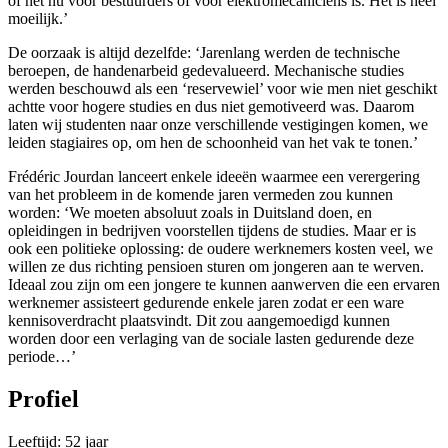
of het nu voor bestuurders of voor elektromecaniciens is. Het is heel
moeilijk.’
De oorzaak is altijd dezelfde: ‘Jarenlang werden de technische
beroepen, de handenarbeid gedevalueerd. Mechanische studies
werden beschouwd als een ‘reservewiel’ voor wie men niet geschikt
achtte voor hogere studies en dus niet gemotiveerd was. Daarom
laten wij studenten naar onze verschillende vestigingen komen, we
leiden stagiaires op, om hen de schoonheid van het vak te tonen.’
Frédéric Jourdan lanceert enkele ideeën waarmee een verergering
van het probleem in de komende jaren vermeden zou kunnen
worden: ‘We moeten absoluut zoals in Duitsland doen, en
opleidingen in bedrijven voorstellen tijdens de studies. Maar er is
ook een politieke oplossing: de oudere werknemers kosten veel, we
willen ze dus richting pensioen sturen om jongeren aan te werven.
Ideaal zou zijn om een jongere te kunnen aanwerven die een ervaren
werknemer assisteert gedurende enkele jaren zodat er een ware
kennisoverdracht plaatsvindt. Dit zou aangemoedigd kunnen
worden door een verlaging van de sociale lasten gedurende deze
periode…’
Profiel
Leeftijd: 52 jaar