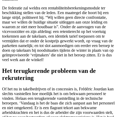
De federatie zal weldra een rentabiliteitsberekeningsmodule ter
beschikking stellen van de leden. Een maatregel die hoort bij een
lange strijd, politiseert hij. “Wij willen geen directe confrontatie,
maar we willen de huidige situatie uitleggen aan onze leiding en
waarom ze niet meer houdbaar is”. Onder de aanvragen van de
vicevoorzitter en zijn afdeling: een retentierecht op het voertuig
toekennen aan de takelaars, een identiek tarief toepassen om te
vermijden dat er onder de kostprijs gewerkt wordt, op vraag van de
parketten namelijk; en tot slot aanmoedigen om eerder een beroep te
doen op takelaars bij noodsituaties tijdens de winter in plaats van op
geïmproviseerde ‘vrijmakers’ die niet in het beroep zitten. Er is dus
veel werk aan de winkel!
Het terugkerende probleem van de
rekrutering
Of het nu in takelbedrijven of in concessies is, Frédéric Jourdan kan
slechts vaststellen hoe moeilijk het is om bekwaam personeel te
vinden. Helaas een terugkerende vaststelling in de technische
beroepen. ‘Vandaag is het de baas die zich aanpast aan het personeel
en niet omgekeerd. Er is een flagrant tekort aan bekwame
arbeidskrachten en het is dus de arbeider die zijn voorwaarden stelt,