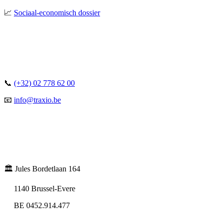
📈
Sociaal-economisch dossier
📞
(+32) 02 778 62 00
📧
info@traxio.be
🏛️ Jules Bordetlaan 164
1140 Brussel-Evere
BE 0452.914.477