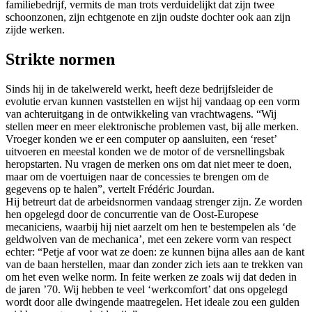
familiebedrijf, vermits de man trots verduidelijkt dat zijn twee
schoonzonen, zijn echtgenote en zijn oudste dochter ook aan zijn
zijde werken.
Strikte normen
Sinds hij in de takelwereld werkt, heeft deze bedrijfsleider de
evolutie ervan kunnen vaststellen en wijst hij vandaag op een vorm
van achteruitgang in de ontwikkeling van vrachtwagens. “Wij
stellen meer en meer elektronische problemen vast, bij alle merken.
Vroeger konden we er een computer op aansluiten, een ‘reset’
uitvoeren en meestal konden we de motor of de versnellingsbak
heropstarten. Nu vragen de merken ons om dat niet meer te doen,
maar om de voertuigen naar de concessies te brengen om de
gegevens op te halen”, vertelt Frédéric Jourdan.
Hij betreurt dat de arbeidsnormen vandaag strenger zijn. Ze worden
hen opgelegd door de concurrentie van de Oost-Europese
mecaniciens, waarbij hij niet aarzelt om hen te bestempelen als ‘de
geldwolven van de mechanica’, met een zekere vorm van respect
echter: “Petje af voor wat ze doen: ze kunnen bijna alles aan de kant
van de baan herstellen, maar dan zonder zich iets aan te trekken van
om het even welke norm. In feite werken ze zoals wij dat deden in
de jaren ’70. Wij hebben te veel ‘werkcomfort’ dat ons opgelegd
wordt door alle dwingende maatregelen. Het ideale zou een gulden