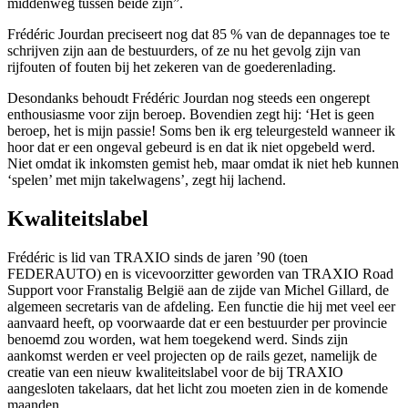
middenweg tussen beide zijn”.
Frédéric Jourdan preciseert nog dat 85 % van de depannages toe te
schrijven zijn aan de bestuurders, of ze nu het gevolg zijn van
rijfouten of fouten bij het zekeren van de goederenlading.
Desondanks behoudt Frédéric Jourdan nog steeds een ongerept
enthousiasme voor zijn beroep. Bovendien zegt hij: ‘Het is geen
beroep, het is mijn passie! Soms ben ik erg teleurgesteld wanneer ik
hoor dat er een ongeval gebeurd is en dat ik niet opgebeld werd.
Niet omdat ik inkomsten gemist heb, maar omdat ik niet heb kunnen
‘spelen’ met mijn takelwagens’, zegt hij lachend.
Kwaliteitslabel
Frédéric is lid van TRAXIO sinds de jaren ’90 (toen
FEDERAUTO) en is vicevoorzitter geworden van TRAXIO Road
Support voor Franstalig België aan de zijde van Michel Gillard, de
algemeen secretaris van de afdeling. Een functie die hij met veel eer
aanvaard heeft, op voorwaarde dat er een bestuurder per provincie
benoemd zou worden, wat hem toegekend werd. Sinds zijn
aankomst werden er veel projecten op de rails gezet, namelijk de
creatie van een nieuw kwaliteitslabel voor de bij TRAXIO
aangesloten takelaars, dat het licht zou moeten zien in de komende
maanden.