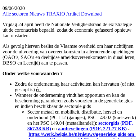
09/06/2020
Alle sectoren
Nieuws TRAXIO
Artikel
Download
Vrijdag 24 april heeft de Nationale Veiligheidsraad de exitstrategie
uit de coronacrisis bepaald, zodat de economie gefaseerd opnieuw
kan opstarten.
Als gevolg hiervan beslist de Vlaamse overheid om haar richtlijnen
voor de uitvoering van overeenkomsten in alternerende opleidingen
(OAO’s, SAO’s en deeltijdse arbeidsovereenkomsten in duaal leren,
DBSO en Leertijd) aan te passen.
Onder welke voorwaarden ?
Zodra de onderneming haar activiteiten kan hervatten (of niet
gestopt is)
én
Wanneer de onderneming vindt het opportuun en kan de
bescherming garanderen zoals voorzien in de generieke gids
en indien beschikbaar de sectorale gids
Sector metaal en mobiliteit, distributie, herstel en
onderhoud (PC 112 (garages), PSC 149.02 (koetswerk)
en het PSC 149.04 (metaalhandel)):
sectorgids (PDF,
867.38 KB)
en
aanbevelingen (PDF, 221.77 KB)
-
https://werk.belgie.be/nl/nieuws/generieke-gids-om-