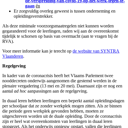
de-verspreiding-van-covid-19-op-het-werk-tegen-te-
gaan
én
Er zorgvuldig overleg geweest is tussen onderneming en
opleidingsverstrekker.
Als deze minimale voorzorgsmaatregelen niet kunnen worden
gegarandeerd voor de leerlingen, raden wij aan de overeenkomst
tijdelijk te schorsen op basis van overmacht (aan te vragen bij de
RVA).
Voor meer informatie kan je terecht op
de website van SYNTRA
Vlaanderen
.
Regelgeving
In kader van de coronacrisis heeft het Vlaams Parlement twee
nooddecreten onderwijs aangenomen die gestemd werden in de
plenaire vergadering (13 mei en 20 mei). Daarnaast zijn er nog een
aantal
ad hoc
aanpassingen aan de regelgeving.
In duaal leren hebben leerlingen een beperkt aantal opleidingsdagen
per schooljaar dat ze zonder werkplek mogen zitten. Als ze binnen
die periode geen werkplek gevonden hebben, moeten ze
uitgeschreven worden uit de duale opleiding. Door de coronacrisis
zijn er heel wat overeenkomsten van leerlingen in duaal leren
stopgezet. Als het onderwijs opnieuw opstart, vallen die leerlingen