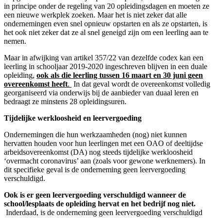
in principe onder de regeling van 20 opleidingsdagen en moeten ze
een nieuwe werkplek zoeken. Maar het is niet zeker dat alle
ondernemingen even snel opnieuw opstarten en als ze opstarten, is
het ook niet zeker dat ze al snel geneigd zijn om een leerling aan te
nemen.
Maar in afwijking van artikel 357/22 van dezelfde codex kan een
leerling in schooljaar 2019-2020 ingeschreven blijven in een duale
opleiding,
ook als die leerling tussen 16 maart en 30 juni geen
overeenkomst heeft
.
In dat geval wordt de overeenkomst volledig
georganiseerd via onderwijs bij de aanbieder van duaal leren en
bedraagt ze minstens 28 opleidingsuren.
Tijdelijke werkloosheid en leervergoeding
Ondernemingen die hun werkzaamheden (nog) niet kunnen
hervatten houden voor hun leerlingen met een OAO of deeltijdse
arbeidsovereenkomst (DA) nog steeds tijdelijke werkloosheid
‘overmacht coronavirus’ aan (zoals voor gewone werknemers). In
dit specifieke geval is de onderneming geen leervergoeding
verschuldigd.
Ook is er geen leervergoeding verschuldigd wanneer de
school/lesplaats de opleiding hervat en het bedrijf nog niet.
Inderdaad, is de onderneming geen leervergoeding verschuldigd