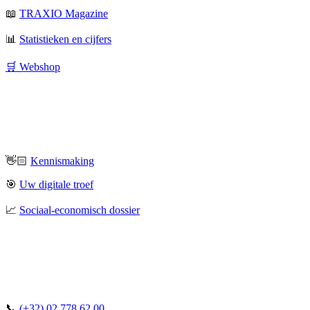
📖
TRAXIO Magazine
📊
Statistieken en cijfers
🛒 Webshop
👋🏻
Kennismaking
🎯
Uw digitale troef
📈
Sociaal-economisch dossier
📞
(+32) 02 778 62 00