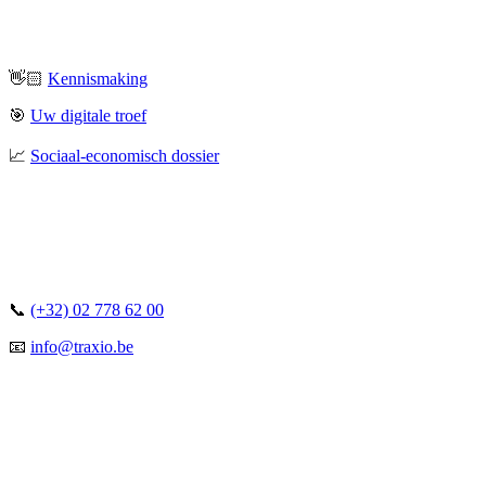
👋🏻
Kennismaking
🎯
Uw digitale troef
📈
Sociaal-economisch dossier
📞
(+32) 02 778 62 00
📧
info@traxio.be