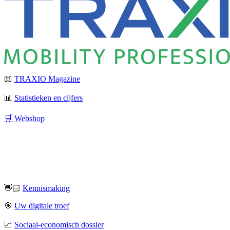
📖
TRAXIO Magazine
📊
Statistieken en cijfers
🛒 Webshop
👋🏻
Kennismaking
🎯
Uw digitale troef
📈
Sociaal-economisch dossier