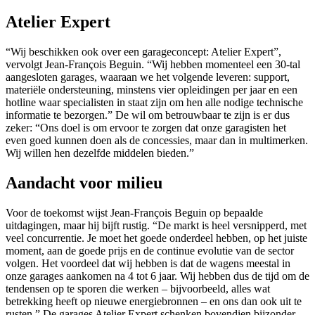
Atelier Expert
“Wij beschikken ook over een garageconcept: Atelier Expert”,
vervolgt Jean-François Beguin. “Wij hebben momenteel een 30-tal
aangesloten garages, waaraan we het volgende leveren: support,
materiële ondersteuning, minstens vier opleidingen per jaar en een
hotline waar specialisten in staat zijn om hen alle nodige technische
informatie te bezorgen.” De wil om betrouwbaar te zijn is er dus
zeker: “Ons doel is om ervoor te zorgen dat onze garagisten het
even goed kunnen doen als de concessies, maar dan in multimerken.
Wij willen hen dezelfde middelen bieden.”
Aandacht voor milieu
Voor de toekomst wijst Jean-François Beguin op bepaalde
uitdagingen, maar hij bijft rustig. “De markt is heel versnipperd, met
veel concurrentie. Je moet het goede onderdeel hebben, op het juiste
moment, aan de goede prijs en de continue evolutie van de sector
volgen. Het voordeel dat wij hebben is dat de wagens meestal in
onze garages aankomen na 4 tot 6 jaar. Wij hebben dus de tijd om de
tendensen op te sporen die werken – bijvoorbeeld, alles wat
betrekking heeft op nieuwe energiebronnen – en ons dan ook uit te
rusten.” De garages Atelier Expert schenken bovendien bijzonder