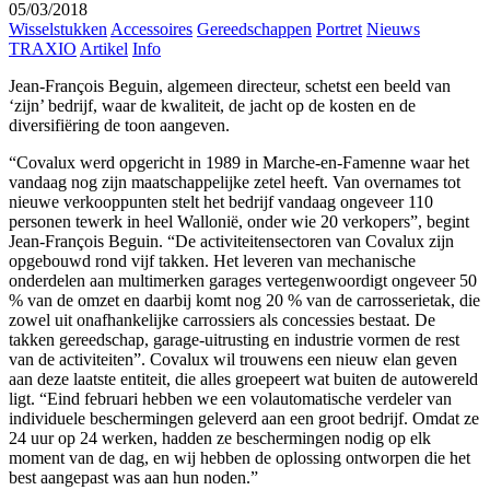
05/03/2018
Wisselstukken
Accessoires
Gereedschappen
Portret
Nieuws
TRAXIO
Artikel
Info
Jean-François Beguin, algemeen directeur, schetst een beeld van
‘zijn’ bedrijf, waar de kwaliteit, de jacht op de kosten en de
diversifiëring de toon aangeven.
“Covalux werd opgericht in 1989 in Marche-en-Famenne waar het
vandaag nog zijn maatschappelijke zetel heeft. Van overnames tot
nieuwe verkooppunten stelt het bedrijf vandaag ongeveer 110
personen tewerk in heel Wallonië, onder wie 20 verkopers”, begint
Jean-François Beguin. “De activiteitensectoren van Covalux zijn
opgebouwd rond vijf takken. Het leveren van mechanische
onderdelen aan multimerken garages vertegenwoordigt ongeveer 50
% van de omzet en daarbij komt nog 20 % van de carrosserietak, die
zowel uit onafhankelijke carrossiers als concessies bestaat. De
takken gereedschap, garage-uitrusting en industrie vormen de rest
van de activiteiten”. Covalux wil trouwens een nieuw elan geven
aan deze laatste entiteit, die alles groepeert wat buiten de autowereld
ligt. “Eind februari hebben we een volautomatische verdeler van
individuele beschermingen geleverd aan een groot bedrijf. Omdat ze
24 uur op 24 werken, hadden ze beschermingen nodig op elk
moment van de dag, en wij hebben de oplossing ontworpen die het
best aangepast was aan hun noden.”