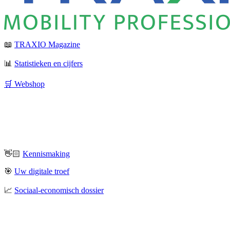
📖
TRAXIO Magazine
📊
Statistieken en cijfers
🛒 Webshop
👋🏻
Kennismaking
🎯
Uw digitale troef
📈
Sociaal-economisch dossier