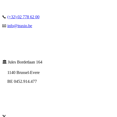
📞
(+32) 02 778 62 00
📧
info@traxio.be
🏛️ Jules Bordetlaan 164
1140 Brussel-Evere
BE 0452.914.477