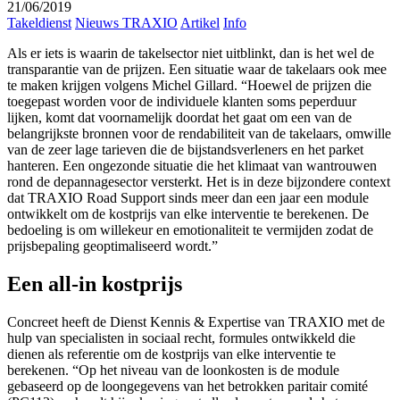
21/06/2019
Takeldienst
Nieuws TRAXIO
Artikel
Info
Als er iets is waarin de takelsector niet uitblinkt, dan is het wel de
transparantie van de prijzen. Een situatie waar de takelaars ook mee
te maken krijgen volgens Michel Gillard. “Hoewel de prijzen die
toegepast worden voor de individuele klanten soms peperduur
lijken, komt dat voornamelijk doordat het gaat om een van de
belangrijkste bronnen voor de rendabiliteit van de takelaars, omwille
van de zeer lage tarieven die de bijstandsverleners en het parket
hanteren. Een ongezonde situatie die het klimaat van wantrouwen
rond de depannagesector versterkt. Het is in deze bijzondere context
dat TRAXIO Road Support sinds meer dan een jaar een module
ontwikkelt om de kostprijs van elke interventie te berekenen. De
bedoeling is om willekeur en emotionaliteit te vermijden zodat de
prijsbepaling geoptimaliseerd wordt.”
Een all-in kostprijs
Concreet heeft de Dienst Kennis & Expertise van TRAXIO met de
hulp van specialisten in sociaal recht, formules ontwikkeld die
dienen als referentie om de kostprijs van elke interventie te
berekenen. “Op het niveau van de loonkosten is de module
gebaseerd op de loongegevens van het betrokken paritair comité