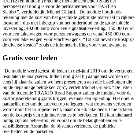
(PC112) en houdt hij rekening met alle elementen zoals het
personeel dat nodig is voor de permanenties voor FAST en
Siabis+”, verduidelijkt Michel Gillard. “De module houdt ook
rekening met de kost van het geschikte gebruikte materiaal in rijklare
toestand”, dus met inbegrip van het onderhoud en de grote initiële
investering: 40.000 euro voor een signalisatievoertuig, 150.000 euro
voor een takelwagen voor personenwagens en vanaf 450.000 euro
voor een takelwagen voor vrachtwagens. “Tot slot bevat de kostprijs
de diverse kosten” zoals de kilometerheffing voor vrachtwagens.
Gratis voor leden
“De module werd getest bij leden in mei-juni 2019 om de verkregen
resultaten te analyseren. Indien nodig zal hij aangepast worden en
eens hij klaar is, zullen we hem presenteren aan alle instellingen die
bij de depannage betrokken zijn”, vertelt Michel Gillard. “De leden
van de federatie TRAXIO Road Support zullen de module voor de
kostprijsberekening gratis krijgen, evenals een opleiding. Het doel is
natuurlijk niet om de tarieven op te leggen, wat trouwens verboden
wordt door het Europese recht, maar om elk takelbedrijf toe te laten
om de kostprijs van zijn interventies te berekenen. Dit kan uiteraard
nuttig zijn als beheertool en vooral om de belanghebbenden te
sensibiliseren: Assuralia, de bijstandsverleners, de publieke
overheden en de parketten.”