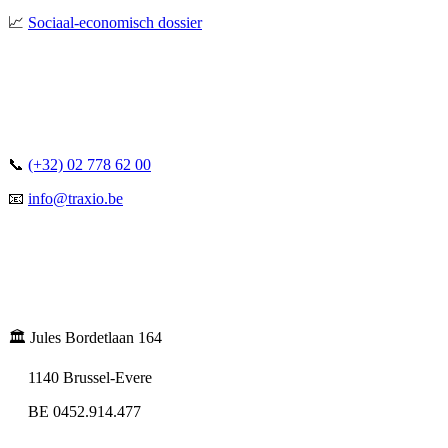
📈
Sociaal-economisch dossier
📞
(+32) 02 778 62 00
📧
info@traxio.be
🏛️ Jules Bordetlaan 164
1140 Brussel-Evere
BE 0452.914.477