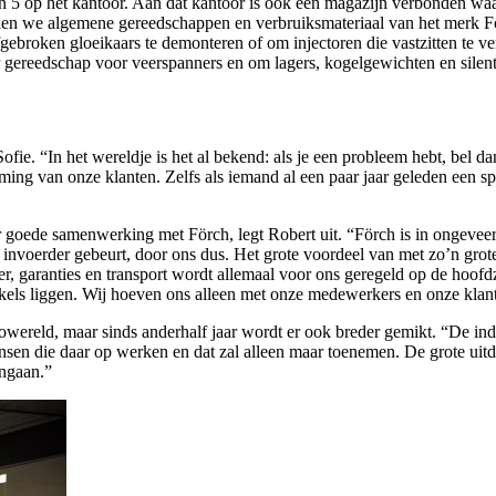
op het kantoor. Aan dat kantoor is ook een magazijn verbonden waar d
delen we algemene gereedschappen en verbruiksmateriaal van het merk Fö
ebroken gloeikaars te demonteren of om injectoren die vastzitten te v
gereedschap voor veerspanners en om lagers, kogelgewichten en silent
ie. “In het wereldje is het al bekend: als je een probleem hebt, bel d
ming van onze klanten. Zelfs als iemand al een paar jaar geleden een sp
 goede samenwerking met Förch, legt Robert uit. “Förch is in ongeveer 
invoerder gebeurt, door ons dus. Het grote voordeel van met zo’n grote
er, garanties en transport wordt allemaal voor ons geregeld op de hoofd
ikels liggen. Wij hoeven ons alleen met onze medewerkers en onze klan
wereld, maar sinds anderhalf jaar wordt er ook breder gemikt. “De in
sen die daar op werken en dat zal alleen maar toenemen. De grote uitd
angaan.”