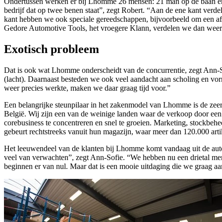
Ondertussen werken er bij Lhomme 26 mensen: 21 man op de baan en 5 
bedrijf dat op twee benen staat”, zegt Robert. “Aan de ene kant ver
kant hebben we ook speciale gereedschappen, bijvoorbeeld om een afg
Gedore Automotive Tools, het vroegere Klann, verdelen we dan weer 
Exotisch probleem
Dat is ook wat Lhomme onderscheidt van de concurrentie, zegt Ann-Sof
(lacht). Daarnaast besteden we ook veel aandacht aan scholing en vor
weer precies werkte, maken we daar graag tijd voor.”
Een belangrijke steunpilaar in het zakenmodel van Lhomme is de zeer
België. Wij zijn een van de weinige landen waar de verkoop door een 
corebusiness te concentreren en snel te groeien. Marketing, stockbehe
gebeurt rechtstreeks vanuit hun magazijn, waar meer dan 120.000 art
Het leeuwendeel van de klanten bij Lhomme komt vandaag uit de auto
veel van verwachten”, zegt Ann-Sofie. “We hebben nu een drietal men
beginnen er van nul. Maar dat is een mooie uitdaging die we graag a