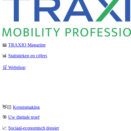
📖
TRAXIO Magazine
📊
Statistieken en cijfers
🛒 Webshop
👋🏻
Kennismaking
🎯
Uw digitale troef
📈
Sociaal-economisch dossier