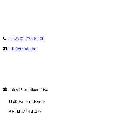
📞
(+32) 02 778 62 00
📧
info@traxio.be
🏛️ Jules Bordetlaan 164
1140 Brussel-Evere
BE 0452.914.477