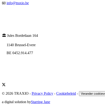
📧
info@traxio.be
🏛️ Jules Bordetlaan 164
1140 Brussel-Evere
BE 0452.914.477
© 2026 TRAXIO
-
Privacy Policy
-
Cookiebeleid
-
Verander cookiev
a digital solution by
Starring Jane