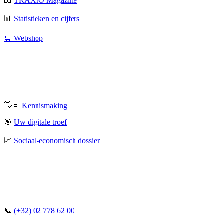
📖
TRAXIO Magazine
📊
Statistieken en cijfers
🛒 Webshop
👋🏻
Kennismaking
🎯
Uw digitale troef
📈
Sociaal-economisch dossier
📞
(+32) 02 778 62 00