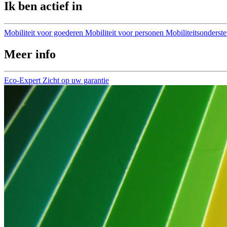
Ik ben actief in
Mobiliteit voor goederen
Mobiliteit voor personen
Mobiliteitsonderst
Meer info
Eco-Expert
Zicht op uw garantie