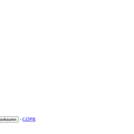
-
GDPR
oorkeuren