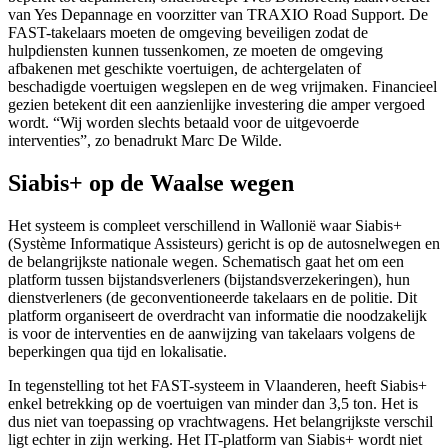
van Yes Depannage en voorzitter van TRAXIO Road Support. De
FAST-takelaars moeten de omgeving beveiligen zodat de
hulpdiensten kunnen tussenkomen, ze moeten de omgeving
afbakenen met geschikte voertuigen, de achtergelaten of
beschadigde voertuigen wegslepen en de weg vrijmaken. Financieel
gezien betekent dit een aanzienlijke investering die amper vergoed
wordt. “Wij worden slechts betaald voor de uitgevoerde
interventies”, zo benadrukt Marc De Wilde.
Siabis+ op de Waalse wegen
Het systeem is compleet verschillend in Wallonië waar Siabis+
(Système Informatique Assisteurs) gericht is op de autosnelwegen en
de belangrijkste nationale wegen. Schematisch gaat het om een
platform tussen bijstandsverleners (bijstandsverzekeringen), hun
dienstverleners (de geconventioneerde takelaars en de politie. Dit
platform organiseert de overdracht van informatie die noodzakelijk
is voor de interventies en de aanwijzing van takelaars volgens de
beperkingen qua tijd en lokalisatie.
In tegenstelling tot het FAST-systeem in Vlaanderen, heeft Siabis+
enkel betrekking op de voertuigen van minder dan 3,5 ton. Het is
dus niet van toepassing op vrachtwagens. Het belangrijkste verschil
ligt echter in zijn werking. Het IT-platform van Siabis+ wordt niet