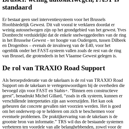
standaard
Er bestaat geen snel interventiesysteem voor het Brussels
Hoofdstedelijk Gewest. Dit valt vooral te verklaren doordat er
weinig autosnelwegen zijn op het grondgebied van het gewest. Yves
Dombrecht verduidelijkt dat de enkele snelweggedeeltes van de ring
in het Brusselse Gewest – ter hoogte van Oudergem, tussen Dilbeek
en Drogenbos – evenals de invalsweg van de E40, voor het
ogenblik onder het FAST-systeem vallen zoals de rest van de ring
van Brussel, die grotendeels in het Vlaamse Gewest gelegen is.
De rol van TRAXIO Road Support
Als beroepsfederatie van de takelaars is de rol van TRAXIO Road
Support om de takelaars te vertegenwoordigen bij de overheden die
bevoegd zijn voor FAST en Siabis+. “Binnen een constructieve
geest”, benadrukt Michel Gillard, “zoals in elk systeem, kunnen er
verschillende interpretaties zijn aan weerszijden. Het kan ook
gebeuren dat concrete gevallen niet voorzien werden. Het is goed
om het onderwerp op te helderen om zich te beschermen voor
eventuele problemen. De praktijkervaring van de takelaars is de
grootste bron van informatie.” TRS wil dus de bestaande systemen
verbeteren ten voordele van alle belanghebbenden, zowel voor de