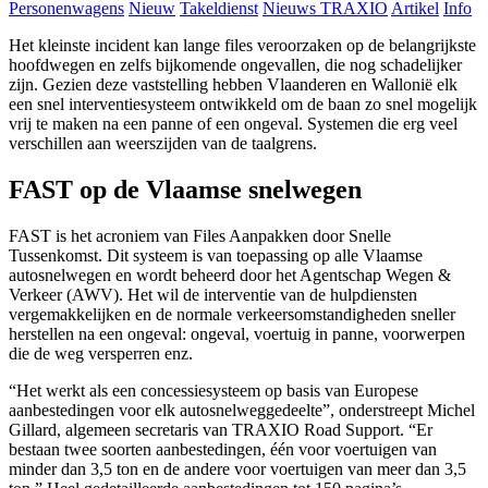
Personenwagens
Nieuw
Takeldienst
Nieuws TRAXIO
Artikel
Info
Het kleinste incident kan lange files veroorzaken op de belangrijkste
hoofdwegen en zelfs bijkomende ongevallen, die nog schadelijker
zijn. Gezien deze vaststelling hebben Vlaanderen en Wallonië elk
een snel interventiesysteem ontwikkeld om de baan zo snel mogelijk
vrij te maken na een panne of een ongeval. Systemen die erg veel
verschillen aan weerszijden van de taalgrens.
FAST op de Vlaamse snelwegen
FAST is het acroniem van Files Aanpakken door Snelle
Tussenkomst. Dit systeem is van toepassing op alle Vlaamse
autosnelwegen en wordt beheerd door het Agentschap Wegen &
Verkeer (AWV). Het wil de interventie van de hulpdiensten
vergemakkelijken en de normale verkeersomstandigheden sneller
herstellen na een ongeval: ongeval, voertuig in panne, voorwerpen
die de weg versperren enz.
“Het werkt als een concessiesysteem op basis van Europese
aanbestedingen voor elk autosnelweggedeelte”, onderstreept Michel
Gillard, algemeen secretaris van TRAXIO Road Support. “Er
bestaan twee soorten aanbestedingen, één voor voertuigen van
minder dan 3,5 ton en de andere voor voertuigen van meer dan 3,5