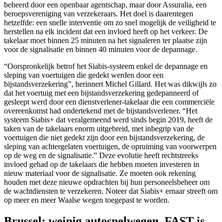
beheerd door een openbaar agentschap, maar door Assuralia, een
beroepsvereniging van verzekeraars. Het doel is daarentegen
hetzelfde: een snelle interventie om zo snel mogelijk de veiligheid te
herstellen na elk incident dat een invloed heeft op het verkeer. De
takelaar moet binnen 25 minuten na het signaleren ter plaatse zijn
voor de signalisatie en binnen 40 minuten voor de depannage.
“Oorspronkelijk betrof het Siabis-systeem enkel de depannage en
sleping van voertuigen die gedekt werden door een
bijstandsverzekering”, herinnert Michel Gillard. Het was dikwijls zo
dat het voertuig met een bijstandsverzekering gedepanneerd of
gesleept werd door een dienstverlener-takelaar die een commerciële
overeenkomst had ondertekend met de bijstandsverlener. “Het
systeem Siabis+ dat veralgemeend werd sinds begin 2019, heeft de
taken van de takelaars enorm uitgebreid, met inbegrip van de
voertuigen die niet gedekt zijn door een bijstandsverzekering, de
sleping van achtergelaten voertuigen, de opruiming van voorwerpen
op de weg en de signalisatie.” Deze evolutie heeft rechtstreeks
invloed gehad op de takelaars die hebben moeten investeren in
nieuw materiaal voor de signalisatie. Ze moeten ook rekening
houden met deze nieuwe opdrachten bij hun personeelsbeheer om
de wachtdiensten te verzekeren. Noteer dat Siabis+ ernaar streeft om
op meer en meer Waalse wegen toegepast te worden.
Brussel: weinig autosnelwegen, FAST is