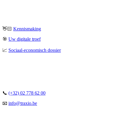
👋🏻
Kennismaking
🎯
Uw digitale troef
📈
Sociaal-economisch dossier
📞
(+32) 02 778 62 00
📧
info@traxio.be