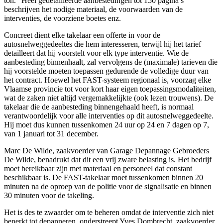
ton.” Heel gedetailleerde aanbestedingen tot 150 pagina’s
beschrijven het nodige materiaal, de voorwaarden van de
interventies, de voorziene boetes enz.
Concreet dient elke takelaar een offerte in voor de
autosnelweggedeeltes die hem interesseren, terwijl hij het tarief
detailleert dat hij voorstelt voor elk type interventie. Wie de
aanbesteding binnenhaalt, zal vervolgens de (maximale) tarieven die
hij voorstelde moeten toepassen gedurende de volledige duur van
het contract. Hoewel het FAST-systeem regionaal is, voorzag elke
Vlaamse provincie tot voor kort haar eigen toepassingsmodaliteiten,
wat de zaken niet altijd vergemakkelijkte (ook lezen trouwens). De
takelaar die de aanbesteding binnengehaald heeft, is normaal
verantwoordelijk voor alle interventies op dit autosnelweggedeelte.
Hij moet dus kunnen tussenkomen 24 uur op 24 en 7 dagen op 7,
van 1 januari tot 31 december.
Marc De Wilde, zaakvoerder van Garage Depannage Gebroeders
De Wilde, benadrukt dat dit een vrij zware belasting is. Het bedrijf
moet bereikbaar zijn met materiaal en personeel dat constant
beschikbaar is. De FAST-takelaar moet tussenkomen binnen 20
minuten na de oproep van de politie voor de signalisatie en binnen
30 minuten voor de takeling.
Het is des te zwaarder om te beheren omdat de interventie zich niet
beperkt tot depanneren, onderstreept Yves Dombrecht, zaakvoerder