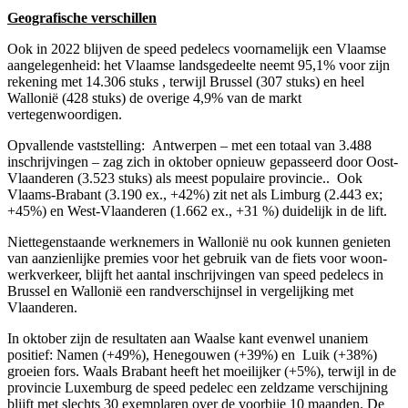
Geografische verschillen
Ook in 2022 blijven de speed pedelecs voornamelijk een Vlaamse
aangelegenheid: het Vlaamse landsgedeelte neemt 95,1% voor zijn
rekening met 14.306 stuks , terwijl Brussel (307 stuks) en heel
Wallonië (428 stuks) de overige 4,9% van de markt
vertegenwoordigen.
Opvallende vaststelling: Antwerpen – met een totaal van 3.488
inschrijvingen – zag zich in oktober opnieuw gepasseerd door Oost-
Vlaanderen (3.523 stuks) als meest populaire provincie.. Ook
Vlaams-Brabant (3.190 ex., +42%) zit net als Limburg (2.443 ex;
+45%) en West-Vlaanderen (1.662 ex., +31 %) duidelijk in de lift.
Niettegenstaande werknemers in Wallonië nu ook kunnen genieten
van aanzienlijke premies voor het gebruik van de fiets voor woon-
werkverkeer, blijft het aantal inschrijvingen van speed pedelecs in
Brussel en Wallonië een randverschijnsel in vergelijking met
Vlaanderen.
In oktober zijn de resultaten aan Waalse kant evenwel unaniem
positief: Namen (+49%), Henegouwen (+39%) en Luik (+38%)
groeien fors. Waals Brabant heeft het moeilijker (+5%), terwijl in de
provincie Luxemburg de speed pedelec een zeldzame verschijning
blijft met slechts 30 exemplaren over de voorbije 10 maanden. De