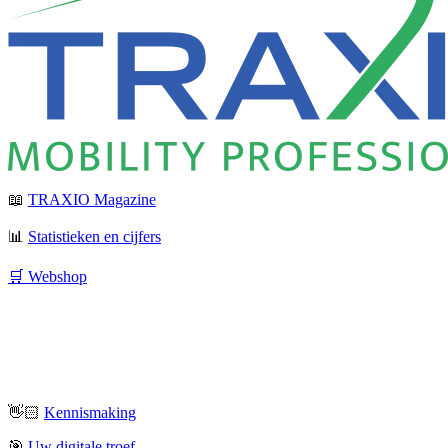
📖
TRAXIO Magazine
📊
Statistieken en cijfers
🛒 Webshop
👋🏻
Kennismaking
🎯
Uw digitale troef