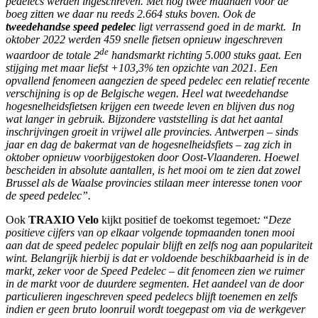
pedelecs werden ingeschreven. Met nog twee maanden voor de
boeg zitten we daar nu reeds 2.664 stuks boven. Ook de
tweedehandse speed pedelec
ligt verrassend goed in de markt. In
oktober 2022 werden 459 snelle fietsen opnieuw ingeschreven
de
waardoor de totale 2
handsmarkt richting 5.000 stuks gaat. Een
stijging met maar liefst +103,3% ten opzichte van 2021. Een
opvallend fenomeen aangezien de speed pedelec een relatief recente
verschijning is op de Belgische wegen. Heel wat tweedehandse
hogesnelheidsfietsen krijgen een tweede leven en blijven dus nog
wat langer in gebruik. Bijzondere vaststelling is dat het aantal
inschrijvingen groeit in vrijwel alle provincies. Antwerpen – sinds
jaar en dag de bakermat van de hogesnelheidsfiets – zag zich in
oktober opnieuw voorbijgestoken door Oost-Vlaanderen. Hoewel
bescheiden in absolute aantallen, is het mooi om te zien dat zowel
Brussel als de Waalse provincies stilaan meer interesse tonen voor
de speed pedelec”.
Ook
TRAXIO Velo
kijkt positief de toekomst tegemoet
:
“
Deze
positieve cijfers van op elkaar volgende topmaanden tonen mooi
aan dat de speed pedelec populair blijft en zelfs nog aan populariteit
wint. Belangrijk hierbij is dat er voldoende beschikbaarheid is in de
markt, zeker voor de Speed Pedelec – dit fenomeen zien we ruimer
in de markt voor de duurdere segmenten. Het aandeel van de door
particulieren ingeschreven speed pedelecs blijft toenemen en zelfs
indien er geen bruto loonruil wordt toegepast om via de werkgever