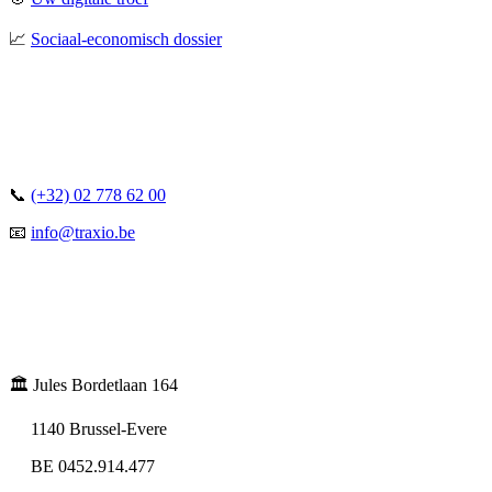
📈
Sociaal-economisch dossier
📞
(+32) 02 778 62 00
📧
info@traxio.be
🏛️ Jules Bordetlaan 164
1140 Brussel-Evere
BE 0452.914.477