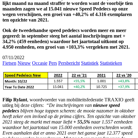
lijkt maand na maand straffer te worden want de voorbije tien
maanden zagen we al 15.041 nieuwe Speed Pedelecs op onze
wegen verschijnen, een groei van +40,2% of 4.316 exemplaren
ten opzichte van 2021.
Ook de tweedehandse speed pedelecs worden meer en meer
gegeerd: in september steeg het aantal inschrijvingen met +
34,2% (459 eenheden) waardoor het jaartotaal uitkomt op
4.950 eenheden, een groei van +103,3% vergeleken met 2021.
07/11/2022
Fietsen
Nieuw
Occasie
Pers
Persbericht
Statistiek
Statistieken
Filip Rylant
, woordvoerder van mobiliteitsfederatie TRAXIO geeft
uitleg bij deze cijfers:
“De inschrijvingen van
nieuwe speed
pedelecs
blijven hoge toppen scheren: de mooie nazomer in oktober
heeft zeker een invloed op de prima cijfers. Ten opzichte van oktober
2021 steeg de markt met maar liefst
+ 55,5%
naar 1.557 eenheden
waardoor het jaartotaal van 15.000 eenheden overschreden wordt.
Even aanhalen dat er anno 2021 over het ganse jaar 12.377 speed