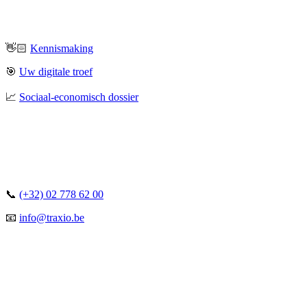
👋🏻
Kennismaking
🎯
Uw digitale troef
📈
Sociaal-economisch dossier
📞
(+32) 02 778 62 00
📧
info@traxio.be