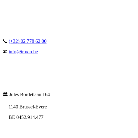
📞
(+32) 02 778 62 00
📧
info@traxio.be
🏛️ Jules Bordetlaan 164
1140 Brussel-Evere
BE 0452.914.477