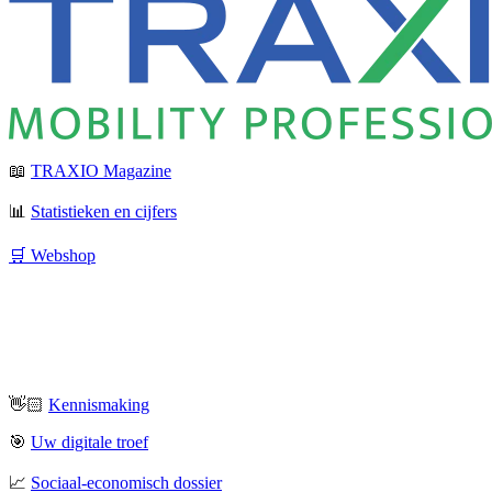
📖
TRAXIO Magazine
📊
Statistieken en cijfers
🛒 Webshop
👋🏻
Kennismaking
🎯
Uw digitale troef
📈
Sociaal-economisch dossier