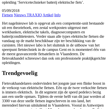
opleiding ‘Servicetechnieker batterij elektrische fiets’.
05/09/2018
Fietsen
Nieuws TRAXIO
Artikel
Info
Het nagelnieuwe lab is opgevat als een competentie-unit bestaande
uit een theoriehoek, een zestal werkposten uitgerust met
werkbanken, elektrische takels, diagnosecomputers en
batterijconditietesters. Verder staan alle types elektrische fietsen die
vandaag op de markt beschikbaar zijn ter beschikking van de
cursisten. Het nieuwe labo is het sluitstuk in de uitbouw van het
speerpunt fietstechniek in de campus Gent en is momenteel één van
de meest geavanceerde fietsateliers in Vlaanderen. De
fietsvakhandel schreeuwt dan ook om professionele praktijkgerichte
opleidingen.
Trendgevoelig
Fietsvakhandelaren ondervinden het jongste jaar een flinke boost in
de verkoop van elektrische fietsen. Eén op de twee verkochte fietsen
is immers elektrisch. In dit segment zijn de speed pedelecs bezig
aan een snelle opmars. Tijdens de eerste helft van dit jaar werden al
3300 van deze snelle fietsen ingeschreven in ons land, het
merendeel hiervan uitsluitend in Vlaanderen. Vooral in Antwerpen