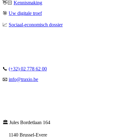
👋🏻
Kennismaking
🎯
Uw digitale troef
📈
Sociaal-economisch dossier
📞
(+32) 02 778 62 00
📧
info@traxio.be
🏛️ Jules Bordetlaan 164
1140 Brussel-Evere