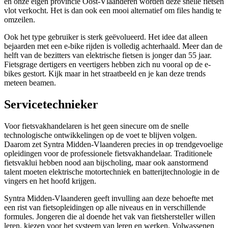
en onze eigen provincie Oost-Vlaanderen worden deze snelle fietsen
vlot verkocht. Het is dan ook een mooi alternatief om files handig te
omzeilen.
Ook het type gebruiker is sterk geëvolueerd. Het idee dat alleen
bejaarden met een e-bike rijden is volledig achterhaald. Meer dan de
helft van de bezitters van elektrische fietsen is jonger dan 55 jaar.
Fietsgrage dertigers en veertigers hebben zich nu vooral op de e-
bikes gestort. Kijk maar in het straatbeeld en je kan deze trends
meteen beamen.
Servicetechnieker
Voor fietsvakhandelaren is het geen sinecure om de snelle
technologische ontwikkelingen op de voet te blijven volgen.
Daarom zet Syntra Midden-Vlaanderen precies in op trendgevoelige
opleidingen voor de professionele fietsvakhandelaar. Traditionele
fietsvaklui hebben nood aan bijscholing, maar ook aanstormend
talent moeten elektrische motortechniek en batterijtechnologie in de
vingers en het hoofd krijgen.
Syntra Midden-Vlaanderen geeft invulling aan deze behoefte met
een rist van fietsopleidingen op alle niveaus en in verschillende
formules. Jongeren die al doende het vak van fietshersteller willen
leren, kiezen voor het systeem van leren en werken. Volwassenen