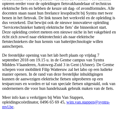
opteren eerder voor de opleidingen fietsvakhandelaar of technicus
elektrische fiets en hebben de keuze uit dag- of avondformules. Alle
docenten staan naast hun freelance lesopdracht bij Syntra met twee
benen in het fietsvak. De link tussen het werkveld en de opleiding is
dus verzekerd. Dat bewijst ook de nieuwe innovatieve opleiding
‘Servicetechnieker batterij elektrische fiets’ die binnenkort start.
Deze opleiding creëert meteen een nieuwe niche in het vakgebied en
richt zich zowel naar elektrotechnici als naar elektrische
fietstechniekers die hun kennis van batterijtechnologie willen
aanscherpen.
De feestelijke opening van het lab heeft plaats op vrijdag 7
september 2018 om 19.15 u. in de Gentse campus van Syntra
Midden-Vlaanderen, Autoweg-Zuid 3 in Gent (Afsnee). De Gentse
schepen voor mobiliteit Filip Watteeuw zal het labo op een ludieke
manier openen. In de rand van deze feestelijke inhuldigingen
kunnen de aanwezigen elektrische fietsen uitproberen op een
testparcours en worden er tal van speciale fietsen uitgestald, ook van
ondernemers die voor hun handelszaak gebruik maken van de fiets.
Meer info kan u verkrijgen bij Wim Van Stappen,
opleidingscoördinator, 0496 65 69 45,
wim.van.stappen@syntra-
mvl.be
.