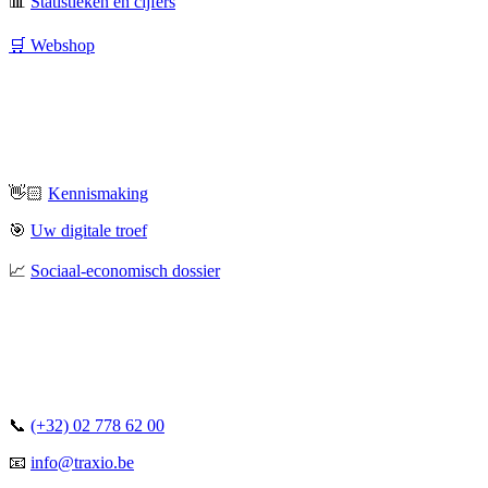
📊
Statistieken en cijfers
🛒 Webshop
👋🏻
Kennismaking
🎯
Uw digitale troef
📈
Sociaal-economisch dossier
📞
(+32) 02 778 62 00
📧
info@traxio.be