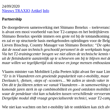
24/09/2020
Nieuws TRAXIO
Artikel
Info
Partnership
De doorgedreven samenwerking met Shimano Benelux – toeleverancier
is alvast een mooi voorbeeld van hoe T2-campus en het bedrijfsleven 
Shimano Benelux speelde immers een grote rol bij de totstandkoming 
en zal er op structurele basis merkgebonden opleidingen voor de Belg
Lieven Bisschop, Country Manager van Shimano Benelux:
“De opko
dat de nood aan technisch geschoold personeel in de werkplaats hoger
Via het T2-trainingcenter beogen we niet alleen de technische kennis v
uit de fietsindustrie aanzienlijk op te schroeven om bij te blijven met 
maar willen we tegelijkertijd ook nieuwe en jonge mensen enthousias
Vlaams minister van Mobiliteit Lydia Peeters kijkt alvast fier naar L
“Er is in Vlaanderen een groeiende populariteit van e-mobility, maar
Deelauto’s, -fietsen, -steps of –scooters… We zullen ze steeds vaker in 
Om dit te faciliteren zetten we vanuit Vlaanderen – in samenwerking 
komende jaren sterk in op combimobiliteit en goed ontsloten mobilite
waar de pendelaar vlot kan schakelen tussen verschillende vervoersm
Dergelijke modal shift vraagt gespecialiseerde technici, waar T2-camp
Wie niet kan wachten om het e-mobility lab te ontdekken kan zich alva