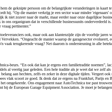
m de geknipte persoon om de belangrijkste veranderingen in kaart te br
oordt hij. “Op die manier verkrijg je een sector waar minder 'eigenaars'
k ik niet zozeer naar de markt, maar eerder naar onze dagelijkse business
k in ons organigram dat in verschillende businessunits onderverdeeld is
 vraag pertinenter.”
e toeleveranciers ook, maar ook aan klantenzijde zijn de voorbije jaren
l Vervekken. “Ongeacht de manier waarop de garagesector evolueert, een
 zo'n vaak terugkerende vraag? Net daarom is ondersteuning in alle bete
nica-beurs. “En ook dat kan je ergens een familietraditie noemen”, lach
dels al veertig jaar geleden. Een hele traditie als je weet dat we zelf al
elang aan hechten, zelfs en zeker in deze digitale tijden. Vergeet ook 
ees vlak scoort ze goed. Ik denk dat ze ergens na Frankfurt, Parijs en 
t het omgekeerde. Ons engagement naar AutoTechnica toe past trouwens
bij de European Garage Equipment Association. Je moet je belangen ve