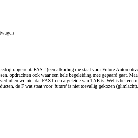
chtwagen
drijf opgericht: FAST (een afkorting die staat voor Future Automotive
sen, opdrachten ook waar een hele begeleiding mee gepaard gaat. Maar 
h verhullen we niet dat FAST een afgeleide van TAE is. Wel is het een m
en, de F wat staat voor 'future' is niet toevallig gekozen (glimlacht). I