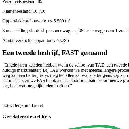
Personeelsbestand: 85
Klantenbestand: 16.700
Oppervlakte gebouwen: +/- 5.500 m²
Samenstelling vloot: 31 personenwagens, 36 bestelwagens en 1 vra
Aantal verkochte apparatuur: 40.786
Een tweede bedrijf, FAST genaamd
“Enkele jaren geleden hebben we in de schoot van TAE, een tweede be
huidige marktrealiteit. Bij TAE werken we met meestal langere proces
weg aan een batterijtester, mag het allemaal wat sneller gaan. Op zic
Daarnaast zien we FAST ook als een soort incubator voor nieuwe product
toe, heel wat mogelijkheden in zitten.”
Foto: Benjamin Brolet
Gerelateerde artikels