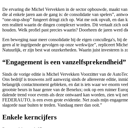
De ervaring die Michel Vervekken in de sector opbouwde, maakt van he
die al enkele jaren aan de gang is: de consolidatie van spelers”, antw
“one-stop-shop” fungeert dringt zich op. Wat me ook opvalt, en dan kij
een realiteit waarin de dingen complexer worden. Dit vertaalt zich oo
houden. Welk profiel past precies waarin? Doorheen de jaren werd die
Een beweging naar meer consolidatie bij de eigen concullega's, bij d
geen al te ingrijpende gevolgen op onze werkwijze”, repliceert Miche
Natuurlijk, er zijn best wat onzekerheden. Waarin juist investeren is
“Engagement is een vanzelfsprekendheid”
Sinds de vorige editie is Michel Vervekken Voorzitter van de AutoTech
Ons bedrijf is trouwens zelf aanwezig sinds de allereerste editie, inmid
belangrijk contactmoment gebleken, en dat is iets waar we enorm veel b
grootste beurs in haar genre van de Benelux; ook op een ruimer Europ
dalende trend voor events als deze ontwaard kan worden, zien wij ne
FEDERAUTO, is een even grote evidentie. Net zoals mijn engagement 
slagorde naar buiten te treden. Vandaag meer dan ooit.”
Enkele kerncijfers