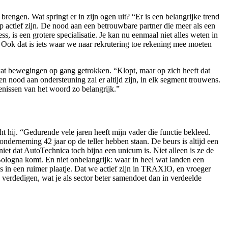
engen. Wat springt er in zijn ogen uit? “Er is een belangrijke trend
 op actief zijn. De nood aan een betrouwbare partner die meer als een
, is een grotere specialisatie. Je kan nu eenmaal niet alles weten in
. Ook dat is iets waar we naar rekrutering toe rekening mee moeten
 wat bewegingen op gang getrokken. “Klopt, maar op zich heeft dat
 nood aan ondersteuning zal er altijd zijn, in elk segment trouwens.
kenissen van het woord zo belangrijk.”
t hij. “Gedurende vele jaren heeft mijn vader die functie bekleed.
s onderneming 42 jaar op de teller hebben staan. De beurs is altijd een
niet dat AutoTechnica toch bijna een unicum is. Niet alleen is ze de
Bologna komt. En niet onbelangrijk: waar in heel wat landen een
 in een ruimer plaatje. Dat we actief zijn in TRAXIO, en vroeger
rdedigen, wat je als sector beter samendoet dan in verdeelde