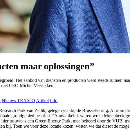
cten maar oplossingen”
tgegroeid. Het aanbod van diensten en producten werd steeds ruimer, m
ek met CEO Michel Vervekken.
t
Nieuws TRAXIO
Artikel
Info
arch Park van Zellik, gelegen vlakbij de Brusselse ring. Al ruim drie 
nationale grondgebied bestrijkt. “Aanvankelijk waren we in Molenbeek 
it is hier trouwens een Green Energy Park, mee beheerd door de VUB, me
gen bij. Toen we voor deze locatie kozen, wisten we dat dit tot de mog