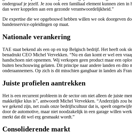
ondergraaf je jezelf. Je zou ook een familiaal element kunnen zien in
dan weer koppelen aan een gezonde verantwoordelijkheid.”
De expertise die we opgebouwd hebben willen we ook doorgeven door m
bandenservice-opleidingen op maat.
Nationale verankering
TAE staat bekend als een op en top Belgisch bedrijf. Het heeft ook sle
benadrukt CEO Michel Vervekken. “Nu en dan komt er wel een vraag ui
handschoen niet opnemen. Wij verkopen geen product maar een oploss
buiten beschouwing gelaten. Dit principe naar andere landen en dito 
onderaannemers. Op zich is dit misschien gangbaar in landen als Frank
Juiste profielen aantrekken
Het is een recurrent probleem in de sector om niet alleen de juiste
makkelijke klus is”, antwoordt Michel Vervekken. “Anderzijds zou het
we gekend zijn, net zoals onze bedrijfscultuur dat is, speelt ongetwi
door de automotive, maar niet noodzakelijk in een garage willen werke
merkt dat dit wel erg gesmaakt wordt.”
Consoliderende markt