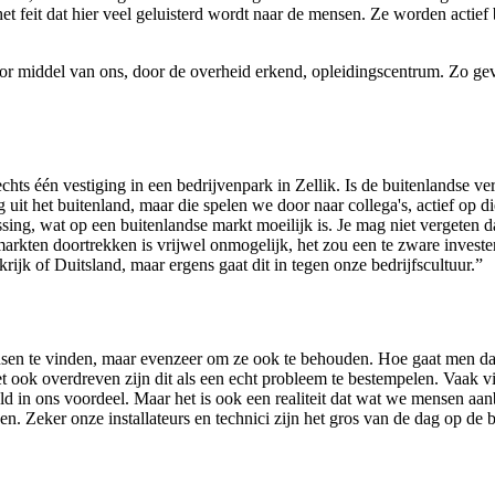
 het feit dat hier veel geluisterd wordt naar de mensen. Ze worden act
iddel van ons, door de overheid erkend, opleidingscentrum. Zo geven 
chts één vestiging in een bedrijvenpark in Zellik. Is de buitenlandse v
t het buitenland, maar die spelen we door naar collega's, actief op d
ing, wat op een buitenlandse markt moeilijk is. Je mag niet vergeten 
markten doortrekken is vrijwel onmogelijk, het zou een te zware inves
rijk of Duitsland, maar ergens gaat dit in tegen onze bedrijfscultuur.”
 mensen te vinden, maar evenzeer om ze ook te behouden. Hoe gaat men 
 ook overdreven zijn dit als een echt probleem te bestempelen. Vaak vi
jfeld in ons voordeel. Maar het is ook een realiteit dat wat we mensen 
n. Zeker onze installateurs en technici zijn het gros van de dag op de b