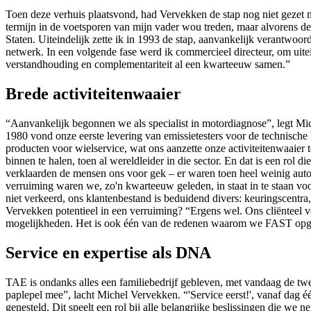
Toen deze verhuis plaatsvond, had Vervekken de stap nog niet gezet na
termijn in de voetsporen van mijn vader wou treden, maar alvorens de
Staten. Uiteindelijk zette ik in 1993 de stap, aanvankelijk verantwoor
netwerk. In een volgende fase werd ik commercieel directeur, om ui
verstandhouding en complementariteit al een kwarteeuw samen.”
Brede activiteitenwaaier
“Aanvankelijk begonnen we als specialist in motordiagnose”, legt Mic
1980 vond onze eerste levering van emissietesters voor de technische 
producten voor wielservice, wat ons aanzette onze activiteitenwaai
binnen te halen, toen al wereldleider in die sector. En dat is een rol
verklaarden de mensen ons voor gek – er waren toen heel weinig auto’
verruiming waren we, zo'n kwarteeuw geleden, in staat in te staan voo
niet verkeerd, ons klantenbestand is beduidend divers: keuringscentra,
Vervekken potentieel in een verruiming? “Ergens wel. Ons cliënteel 
mogelijkheden. Het is ook één van de redenen waarom we FAST opge
Service en expertise als DNA
TAE is ondanks alles een familiebedrijf gebleven, met vandaag de twe
paplepel mee”, lacht Michel Vervekken. “'Service eerst!', vanaf dag é
genesteld. Dit speelt een rol bij alle belangrijke beslissingen die w