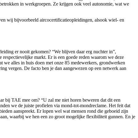
ief betrokken in werkgroepen. Ze krijgen ook veel autonomie, wat we
wij bijvoorbeeld aircocertificatieopleidingen, alsook wiel- en
erleiding er nooit gekomen? “We blijven daar erg nuchter in”,
ie respectievelijke markt. Er is een goede reden waarom we deze
dat we alles in huis doen met onze 85 medewerkers, grondwerken
tering vergen. De facto ben je dan aangewezen op een netwerk aan
daar bij TAE mee om? “U zal me niet horen beweren dat dit een
nden we de juiste profielen via mond-tot-mondreclame. Het feit dat
aanbieden aanspreekt. Er lopen wel wat mensen rond die geboeid zijn
aan, waarbij we hen een zo groot mogelijke flexibiliteit gunnen. En je