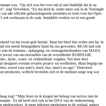
stampt was. “Op zich was het voor mij al snel duidelijk dat ik op
oen”, zegt Vervekken. “En dat deed ik, onder meer ook in de Verenigde
 van alle officiële gehomologeerde toestellen en tools voor het Opel-
CFO ook werkzaam in de zaak. Inmiddels werken we in een goede
d via het zwart-gele beertje. Maar het bleef hier echter niet bij. In
altijd een steeds belangrijkere klant bij ons geworden. BEAR had ook
en we erin de remmen-, ophanging- en vermogentestbanken van MAHA
et de invoer van aircotoestellen van de wereldleider ROBINAIR,
e-, lucht-, water- en vetdistributie volgden. Net door deze
it designers evenals ervaren project- en werfleiders. Maar begrijp me
ers, zowel voor auto's, truck, bus, moto's en agri.” Detecteert
mium producten, wellicht bevinden zich in de medium range nog wat
ndaag nog? “Mijn broer en ik kregen het belang van service met de
nd stampte. En dit heeft zich ook in het DNA van de onderneming
en medewerkers. Je moet iedereen meekrijgen in dit verhaal, anders