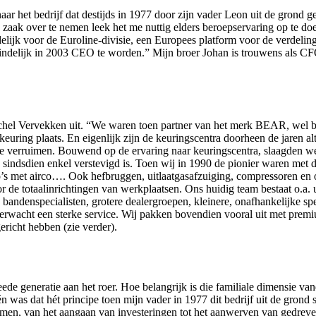
ar het bedrijf dat destijds in 1977 door zijn vader Leon uit de grond ge
 zaak over te nemen leek het me nuttig elders beroepservaring op te d
delijk voor de Euroline-divisie, een Europees platform voor de verdeling
teindelijk in 2003 CEO te worden.” Mijn broer Johan is trouwens als 
hel Vervekken uit. “We waren toen partner van het merk BEAR, wel beken
keuring plaats. En eigenlijk zijn de keuringscentra doorheen de jaren 
er te verruimen. Bouwend op de ervaring naar keuringscentra, slaagd
 die sindsdien enkel verstevigd is. Toen wij in 1990 de pionier waren m
s met airco…. Ook hefbruggen, uitlaatgasafzuiging, compressoren en oli
r de totaalinrichtingen van werkplaatsen. Ons huidig team bestaat o.a. u
 bandenspecialisten, grotere dealergroepen, kleinere, onafhankelijke spel
verwacht een sterke service. Wij pakken bovendien vooral uit met pre
richt hebben (zie verder).
ede generatie aan het roer. Hoe belangrijk is die familiale dimensie va
én was dat hét principe toen mijn vader in 1977 dit bedrijf uit de gro
e nemen, van het aangaan van investeringen tot het aanwerven van gedrev