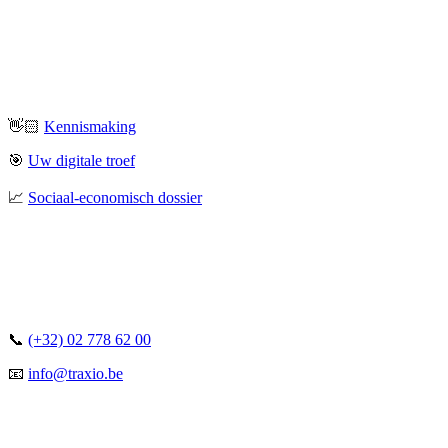
👋🏻
Kennismaking
🎯
Uw digitale troef
📈
Sociaal-economisch dossier
📞
(+32) 02 778 62 00
📧
info@traxio.be