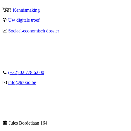
👋🏻
Kennismaking
🎯
Uw digitale troef
📈
Sociaal-economisch dossier
📞
(+32) 02 778 62 00
📧
info@traxio.be
🏛️ Jules Bordetlaan 164