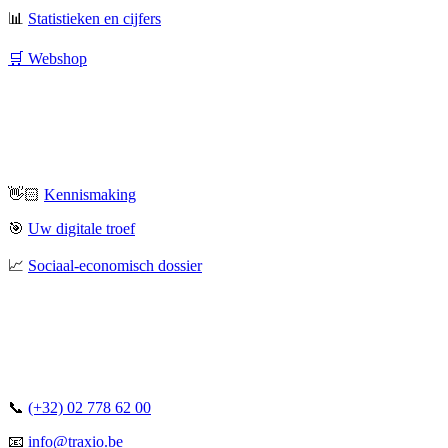
📊
Statistieken en cijfers
🛒 Webshop
👋🏻
Kennismaking
🎯
Uw digitale troef
📈
Sociaal-economisch dossier
📞
(+32) 02 778 62 00
📧
info@traxio.be