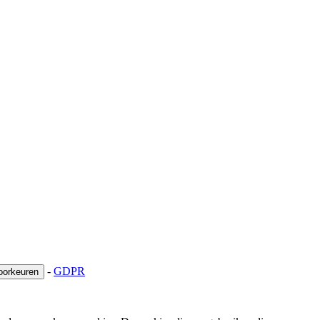
-
GDPR
oorkeuren