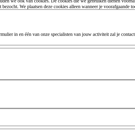
houden we ook van cookies. De cookies die we gebruiken dienen voorna
 bezocht. We plaatsen deze cookies alleen wanneer je voorafgaande t
ulier in en één van onze specialisten van jouw activiteit zal je contac