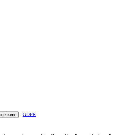
-
GDPR
oorkeuren