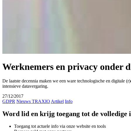
Werknemers en privacy onder de
De laatste decennia maken we een ware technologische en digitale (r)e
intensieve datavergaring.
27/12/2017
GDPR
Nieuws TRAXIO
Artikel
Info
Word lid en krijg toegang tot de volledige
Toegang tot actuele info via onze website en tools