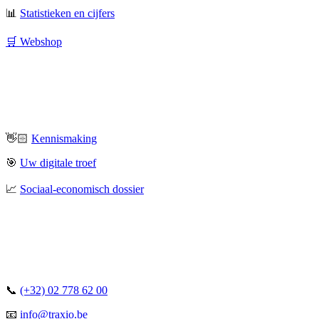
📊
Statistieken en cijfers
🛒 Webshop
👋🏻
Kennismaking
🎯
Uw digitale troef
📈
Sociaal-economisch dossier
📞
(+32) 02 778 62 00
📧
info@traxio.be