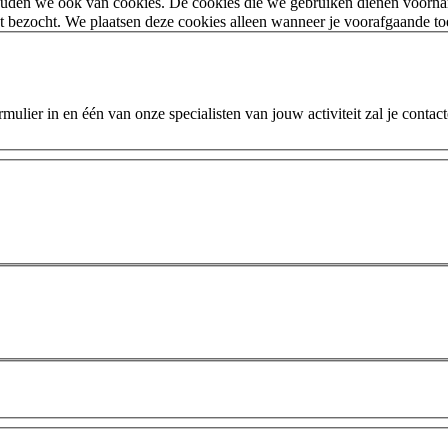
houden we ook van cookies. De cookies die we gebruiken dienen voorna
 bezocht. We plaatsen deze cookies alleen wanneer je voorafgaande t
ulier in en één van onze specialisten van jouw activiteit zal je contac