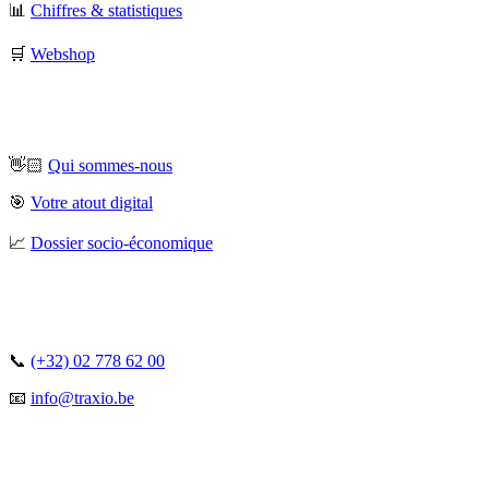
📊
Chiffres & statistiques
🛒
Webshop
👋🏻
Qui sommes-nous
🎯
Votre atout digital
📈
Dossier socio-économique
📞
(+32) 02 778 62 00
📧
info@traxio.be