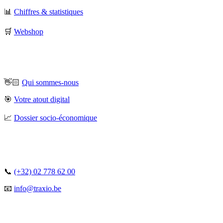
📊
Chiffres & statistiques
🛒
Webshop
👋🏻
Qui sommes-nous
🎯
Votre atout digital
📈
Dossier socio-économique
📞
(+32) 02 778 62 00
📧
info@traxio.be