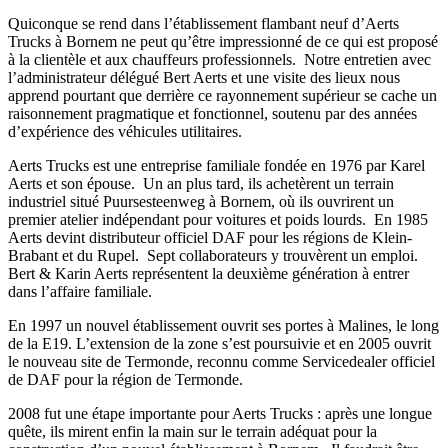
Quiconque se rend dans l’établissement flambant neuf d’Aerts
Trucks à Bornem ne peut qu’être impressionné de ce qui est proposé
à la clientèle et aux chauffeurs professionnels. Notre entretien avec
l’administrateur délégué Bert Aerts et une visite des lieux nous
apprend pourtant que derrière ce rayonnement supérieur se cache un
raisonnement pragmatique et fonctionnel, soutenu par des années
d’expérience des véhicules utilitaires.
Aerts Trucks est une entreprise familiale fondée en 1976 par Karel
Aerts et son épouse. Un an plus tard, ils achetèrent un terrain
industriel situé Puursesteenweg à Bornem, où ils ouvrirent un
premier atelier indépendant pour voitures et poids lourds. En 1985
Aerts devint distributeur officiel DAF pour les régions de Klein-
Brabant et du Rupel. Sept collaborateurs y trouvèrent un emploi.
Bert & Karin Aerts représentent la deuxième génération à entrer
dans l’affaire familiale.
En 1997 un nouvel établissement ouvrit ses portes à Malines, le long
de la E19. L’extension de la zone s’est poursuivie et en 2005 ouvrit
le nouveau site de Termonde, reconnu comme Servicedealer officiel
de DAF pour la région de Termonde.
2008 fut une étape importante pour Aerts Trucks : après une longue
quête, ils mirent enfin la main sur le terrain adéquat pour la