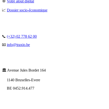
🎯
Votre atout digital
📈
Dossier socio-économique
📞
(+32) 02 778 62 00
📧
info@traxio.be
🏛️ Avenue Jules Bordet 164
1140 Bruxelles-Evere
BE 0452.914.477