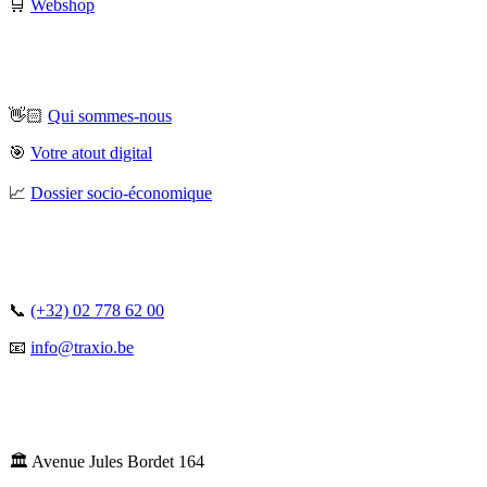
🛒
Webshop
👋🏻
Qui sommes-nous
🎯
Votre atout digital
📈
Dossier socio-économique
📞
(+32) 02 778 62 00
📧
info@traxio.be
🏛️ Avenue Jules Bordet 164