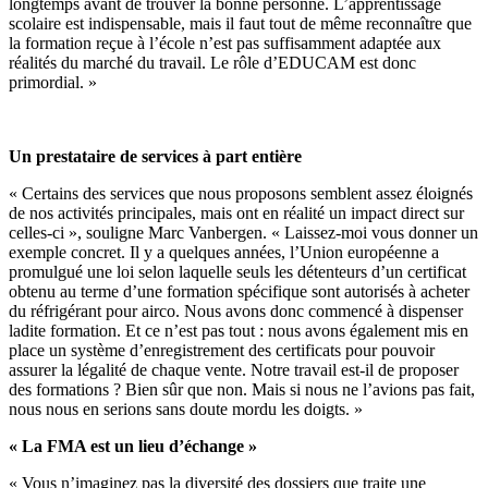
longtemps avant de trouver la bonne personne. L’apprentissage
scolaire est indispensable, mais il faut tout de même reconnaître que
la formation reçue à l’école n’est pas suffisamment adaptée aux
réalités du marché du travail. Le rôle d’EDUCAM est donc
primordial. »
Un prestataire de services à part entière
« Certains des services que nous proposons semblent assez éloignés
de nos activités principales, mais ont en réalité un impact direct sur
celles-ci », souligne Marc Vanbergen. « Laissez-moi vous donner un
exemple concret. Il y a quelques années, l’Union européenne a
promulgué une loi selon laquelle seuls les détenteurs d’un certificat
obtenu au terme d’une formation spécifique sont autorisés à acheter
du réfrigérant pour airco. Nous avons donc commencé à dispenser
ladite formation. Et ce n’est pas tout : nous avons également mis en
place un système d’enregistrement des certificats pour pouvoir
assurer la légalité de chaque vente. Notre travail est-il de proposer
des formations ? Bien sûr que non. Mais si nous ne l’avions pas fait,
nous nous en serions sans doute mordu les doigts. »
« La FMA est un lieu d’échange »
« Vous n’imaginez pas la diversité des dossiers que traite une