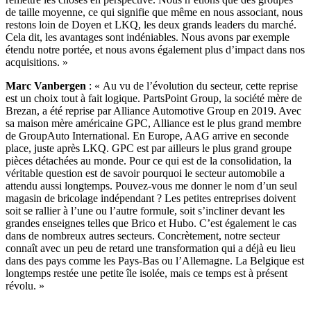
de taille moyenne, ce qui signifie que même en nous associant, nous
restons loin de Doyen et LKQ, les deux grands leaders du marché.
Cela dit, les avantages sont indéniables. Nous avons par exemple
étendu notre portée, et nous avons également plus d’impact dans nos
acquisitions. »
Marc Vanbergen
: « Au vu de l’évolution du secteur, cette reprise
est un choix tout à fait logique. PartsPoint Group, la société mère de
Brezan, a été reprise par Alliance Automotive Group en 2019. Avec
sa maison mère américaine GPC, Alliance est le plus grand membre
de GroupAuto International. En Europe, AAG arrive en seconde
place, juste après LKQ. GPC est par ailleurs le plus grand groupe
pièces détachées au monde. Pour ce qui est de la consolidation, la
véritable question est de savoir pourquoi le secteur automobile a
attendu aussi longtemps. Pouvez-vous me donner le nom d’un seul
magasin de bricolage indépendant ? Les petites entreprises doivent
soit se rallier à l’une ou l’autre formule, soit s’incliner devant les
grandes enseignes telles que Brico et Hubo. C’est également le cas
dans de nombreux autres secteurs. Concrètement, notre secteur
connaît avec un peu de retard une transformation qui a déjà eu lieu
dans des pays comme les Pays-Bas ou l’Allemagne. La Belgique est
longtemps restée une petite île isolée, mais ce temps est à présent
révolu. »