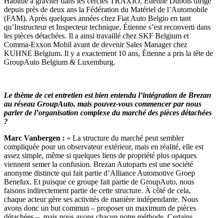
Habitué à graviter dans les cercles TRAXIO, Étienne Dubois dirige
depuis près de deux ans la Fédération du Matériel de l’Automobile
(FAM). Après quelques années chez Fiat Auto Belgio en tant
qu’Instructeur et Inspecteur technique, Étienne s’est reconverti dans
les pièces détachées. Il a ainsi travaillé chez SKF Belgium et
Comma-Exxon Mobil avant de devenir Sales Manager chez
KUHNE Belgium. Il y a exactement 10 ans, Étienne a pris la tête de
GroupAuto Belgium & Luxemburg.
Le thème de cet entretien est bien entendu l’intégration de Brezan
au réseau GroupAuto, mais pouvez-vous commencer par nous
parler de l’organisation complexe du marché des pièces détachées
?
Marc Vanbergen :
« La structure du marché peut sembler
compliquée pour un observateur extérieur, mais en réalité, elle est
assez simple, même si quelques liens de propriété plus opaques
viennent semer la confusion. Brezan Autoparts est une société
anonyme distincte qui fait partie d’Alliance Automotive Groep
Benelux. Et puisque ce groupe fait partie de GroupAuto, nous
faisons indirectement partie de cette structure. À côté de cela,
chaque acteur gère ses activités de manière indépendante. Nous
avons donc un but commun – proposer un maximum de pièces
détachées –, mais nous avons chacun notre méthode. Certains