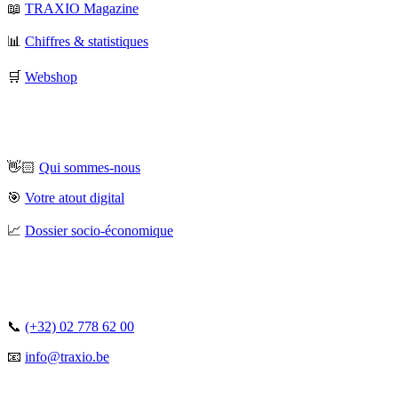
📖
TRAXIO Magazine
📊
Chiffres & statistiques
🛒
Webshop
👋🏻
Qui sommes-nous
🎯
Votre atout digital
📈
Dossier socio-économique
📞
(+32) 02 778 62 00
📧
info@traxio.be