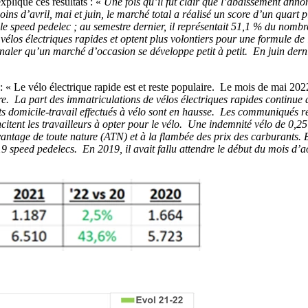
plique ces résultats : «
Une fois qu’il fut clair que l’abaissement anno
ins d’avril, mai et juin, le marché total a réalisé un score d’un quart 
e speed pedelec ; au semestre dernier, il représentait 51,1 % du nomb
 vélos électriques rapides et optent plus volontiers pour une formule de
gnaler qu’un marché d’occasion se développe petit à petit. En juin der
« Le vélo électrique rapide est et reste populaire. Le mois de mai 202
re. La part des immatriculations de vélos électriques rapides continue 
ts domicile-travail effectués à vélo sont en hausse. Les communiqués r
ncitent les travailleurs à opter pour le vélo. Une indemnité vélo de 0,25
avantage de toute nature (ATN) et à la flambée des prix des carburants.
9 speed pedelecs. En 2019, il avait fallu attendre le début du mois d’ao