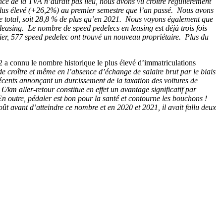
ncé de la TVA n’aurait pas lieu, nous avons vu croître régulièrement
plus élevé
(+26,2%) au premier semestre que l’an passé. Nous avons
re total, soit 28,8 % de plus qu’en 2021. Nous voyons également que
 leasing. Le nombre de speed pedelecs en leasing est déjà trois fois
nier, 577 speed pedelec ont trouvé un nouveau propriétaire. Plus du
2 a connu le nombre historique le plus élevé d’immatriculations
de croître et même en l’absence d’échange de salaire brut par le biais
écents annonçant un durcissement de la taxation des voitures de
 €/km aller-retour constitue en effet un avantage significatif par
 En outre, pédaler est bon pour la santé et contourne les bouchons !
ût avant d’atteindre ce nombre et en 2020 et 2021, il avait fallu deux