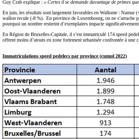
Guy Crab explique :
« Certes il se demande davantage de primes que l
En juin, les résultats sont largement favorables en Wallonie : Namur 
wallon recule (-8 %). En province de Luxembourg, on ne s’arrache pas
pourquoi un nombre restreint d’exemplaires impacte significativement l
En Région de Bruxelles-Capitale, il s’est immatriculé 174 speed pedel
offrent moins d’atouts en zone fortement urbanisée confrontée à une cir
Immatriculations speed pedelecs par province (cumul 2022)