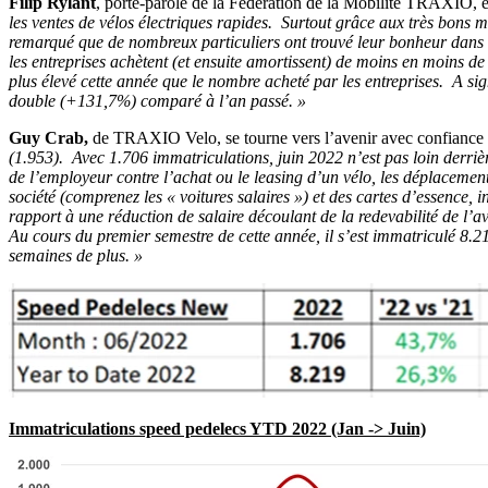
Filip Rylant
, porte-parole de la Fédération de la Mobilité TRAXIO, ex
les ventes de vélos électriques rapides. Surtout grâce aux très bons mo
remarqué que de nombreux particuliers ont trouvé leur bonheur dans l
les entreprises achètent (et ensuite amortissent) de moins en moins de
plus élevé cette année que le nombre acheté par les entreprises. A si
double (+131,7%) comparé à l’an passé. »
Guy Crab,
de TRAXIO Velo, se tourne vers l’avenir avec confiance : 
(1.953). Avec 1.706 immatriculations, juin 2022 n’est pas loin derriè
de l’employeur contre l’achat ou le leasing d’un vélo, les déplacemen
société (comprenez les « voitures salaires ») et des cartes d’essence, i
rapport à une réduction de salaire découlant de la redevabilité de l’
Au cours du premier semestre de cette année, il s’est immatriculé 8.21
semaines de plus. »
Immatriculations speed pedelecs YTD 2022 (Jan -> Juin)