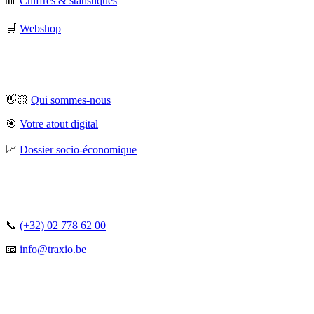
📊
Chiffres & statistiques
🛒
Webshop
👋🏻
Qui sommes-nous
🎯
Votre atout digital
📈
Dossier socio-économique
📞
(+32) 02 778 62 00
📧
info@traxio.be