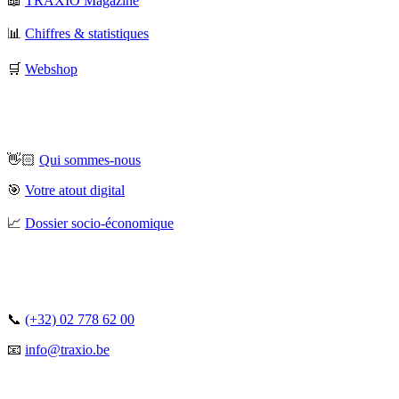
📖
TRAXIO Magazine
📊
Chiffres & statistiques
🛒
Webshop
👋🏻
Qui sommes-nous
🎯
Votre atout digital
📈
Dossier socio-économique
📞
(+32) 02 778 62 00
📧
info@traxio.be