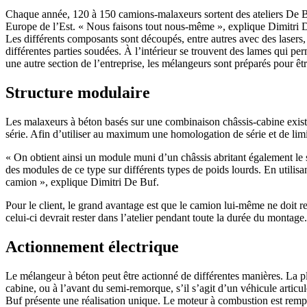
Chaque année, 120 à 150 camions-malaxeurs sortent des ateliers De Buf,
Europe de l’Est. « Nous faisons tout nous-même », explique Dimitri De
Les différents composants sont découpés, entre autres avec des lasers,
différentes parties soudées. À l’intérieur se trouvent des lames qui per
une autre section de l’entreprise, les mélangeurs sont préparés pour ê
Structure modulaire
Les malaxeurs à béton basés sur une combinaison châssis-cabine existan
série. Afin d’utiliser au maximum une homologation de série et de limit
« On obtient ainsi un module muni d’un châssis abritant également le
des modules de ce type sur différents types de poids lourds. En utilis
camion », explique Dimitri De Buf.
Pour le client, le grand avantage est que le camion lui-même ne doit re
celui-ci devrait rester dans l’atelier pendant toute la durée du montage
Actionnement électrique
Le mélangeur à béton peut être actionné de différentes manières. La pl
cabine, ou à l’avant du semi-remorque, s’il s’agit d’un véhicule artic
Buf présente une réalisation unique. Le moteur à combustion est rempla