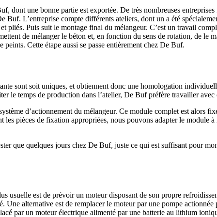
 dont une bonne partie est exportée. De très nombreuses entreprises font
 Buf. L’entreprise compte différents ateliers, dont un a été spécialeme
 et pliés. Puis suit le montage final du mélangeur. C’est un travail com
mettent de mélanger le béton et, en fonction du sens de rotation, de le m
tre peints. Cette étape aussi se passe entièrement chez De Buf.
te sont soit uniques, et obtiennent donc une homologation individuelle,
er le temps de production dans l’atelier, De Buf préfère travailler avec
 système d’actionnement du mélangeur. Ce module complet est alors fix
ant les pièces de fixation appropriées, nous pouvons adapter le module à
ster que quelques jours chez De Buf, juste ce qui est suffisant pour mont
.
us usuelle est de prévoir un moteur disposant de son propre refroidissem
ulé. Une alternative est de remplacer le moteur par une pompe actionnée
cé par un moteur électrique alimenté par une batterie au lithium ionique