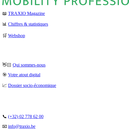
📖
TRAXIO Magazine
📊
Chiffres & statistiques
🛒
Webshop
👋🏻
Qui sommes-nous
🎯
Votre atout digital
📈
Dossier socio-économique
📞
(+32) 02 778 62 00
📧
info@traxio.be