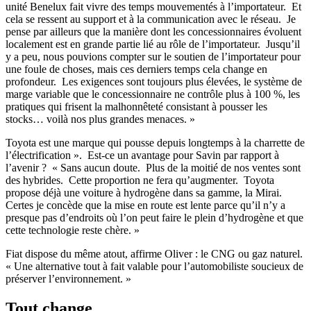
unité Benelux fait vivre des temps mouvementés à l’importateur. Et
cela se ressent au support et à la communication avec le réseau. Je
pense par ailleurs que la manière dont les concessionnaires évoluent
localement est en grande partie lié au rôle de l’importateur. Jusqu’il
y a peu, nous pouvions compter sur le soutien de l’importateur pour
une foule de choses, mais ces derniers temps cela change en
profondeur. Les exigences sont toujours plus élevées, le système de
marge variable que le concessionnaire ne contrôle plus à 100 %, les
pratiques qui frisent la malhonnêteté consistant à pousser les
stocks… voilà nos plus grandes menaces. »
Toyota est une marque qui pousse depuis longtemps à la charrette de
l’électrification ». Est-ce un avantage pour Savin par rapport à
l’avenir ? « Sans aucun doute. Plus de la moitié de nos ventes sont
des hybrides. Cette proportion ne fera qu’augmenter. Toyota
propose déjà une voiture à hydrogène dans sa gamme, la Mirai.
Certes je concède que la mise en route est lente parce qu’il n’y a
presque pas d’endroits où l’on peut faire le plein d’hydrogène et que
cette technologie reste chère. »
Fiat dispose du même atout, affirme Oliver : le CNG ou gaz naturel.
« Une alternative tout à fait valable pour l’automobiliste soucieux de
préserver l’environnement. »
Tout change…