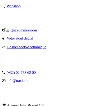
🛒
Webshop
👋🏻
Qui sommes-nous
🎯
Votre atout digital
📈
Dossier socio-économique
📞
(+32) 02 778 62 00
📧
info@traxio.be
🏛️ Avenue Jules Bordet 164