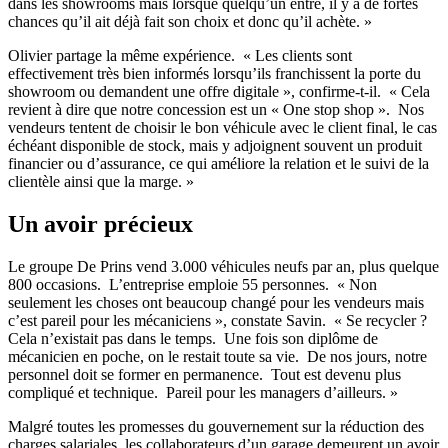
dans les showrooms mais lorsque quelqu’un entre, il y a de fortes
chances qu’il ait déjà fait son choix et donc qu’il achète. »
Olivier partage la même expérience. « Les clients sont
effectivement très bien informés lorsqu’ils franchissent la porte du
showroom ou demandent une offre digitale », confirme-t-il. « Cela
revient à dire que notre concession est un « One stop shop ». Nos
vendeurs tentent de choisir le bon véhicule avec le client final, le cas
échéant disponible de stock, mais y adjoignent souvent un produit
financier ou d’assurance, ce qui améliore la relation et le suivi de la
clientèle ainsi que la marge. »
Un avoir précieux
Le groupe De Prins vend 3.000 véhicules neufs par an, plus quelque
800 occasions. L’entreprise emploie 55 personnes. « Non
seulement les choses ont beaucoup changé pour les vendeurs mais
c’est pareil pour les mécaniciens », constate Savin. « Se recycler ?
Cela n’existait pas dans le temps. Une fois son diplôme de
mécanicien en poche, on le restait toute sa vie. De nos jours, notre
personnel doit se former en permanence. Tout est devenu plus
compliqué et technique. Pareil pour les managers d’ailleurs. »
Malgré toutes les promesses du gouvernement sur la réduction des
charges salariales, les collaborateurs d’un garage demeurent un avoir