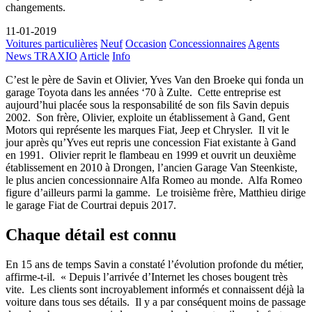
changements.
11-01-2019
Voitures particulières
Neuf
Occasion
Concessionnaires
Agents
News TRAXIO
Article
Info
C’est le père de Savin et Olivier, Yves Van den Broeke qui fonda un
garage Toyota dans les années ‘70 à Zulte. Cette entreprise est
aujourd’hui placée sous la responsabilité de son fils Savin depuis
2002. Son frère, Olivier, exploite un établissement à Gand, Gent
Motors qui représente les marques Fiat, Jeep et Chrysler. Il vit le
jour après qu’Yves eut repris une concession Fiat existante à Gand
en 1991. Olivier reprit le flambeau en 1999 et ouvrit un deuxième
établissement en 2010 à Drongen, l’ancien Garage Van Steenkiste,
le plus ancien concessionnaire Alfa Romeo au monde. Alfa Romeo
figure d’ailleurs parmi la gamme. Le troisième frère, Matthieu dirige
le garage Fiat de Courtrai depuis 2017.
Chaque détail est connu
En 15 ans de temps Savin a constaté l’évolution profonde du métier,
affirme-t-il. « Depuis l’arrivée d’Internet les choses bougent très
vite. Les clients sont incroyablement informés et connaissent déjà la
voiture dans tous ses détails. Il y a par conséquent moins de passage