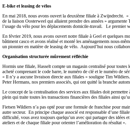
E-bike et leasing de vélos
En mai 2018, nous avons ouvert la deuxième filiale à Zwijndrecht. « L
de la liaison Oosterweel qui allaient prendre des années » argumente 
l’usage du vélo pour les déplacements domicile-travail. Le premier 
En février 2019, nous avons ouvert notre filiale à Geel et quelques mo
bâtiment casco et avons réalisé et monté les aménagements nous-mêmes, 
un pionnier en matière de leasing de vélo. Aujourd’hui nous collaboron
Organisation structurée mûrement réfléchie
Hormis une filiale, Hasselt compte un magasin centralisé pour toutes le
acheté comprenant le code barre, le numéro de clé et le numéro de série
« Il n’y a aucune livraison directe aux filiales » souligne Tim Wildie
Peter Hermans, nos premiers associés, qui ont quitté la branche autom
Le concept de la centralisation des services aux filiales doit permett
plein qui traite toutes les transactions financières des filiales ainsi qu
Fietsen Wildiers n’a pas opté pour une formule de franchise pour mainte
autre secteur. En principe chaque associé est responsable d’une filial
difficulté, vous avez toujours quelqu’un avec qui partager des idées 
ateliers et de chaque filiale pour orienter l’amélioration du résultat ».