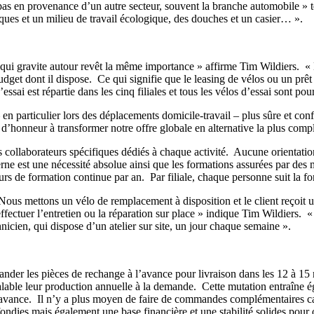
 pas en provenance d’un autre secteur, souvent la branche automobile 
ques et un milieu de travail écologique, des douches et un casier… ».
fre qui gravite autour revêt la même importance » affirme Tim Wildiers. 
udget dont il dispose. Ce qui signifie que le leasing de vélos ou un prêt
essai est répartie dans les cinq filiales et tous les vélos d’essai sont p
– en particulier lors des déplacements domicile-travail – plus sûre et c
d’honneur à transformer notre offre globale en alternative la plus compl
s collaborateurs spécifiques dédiés à chaque activité. Aucune orientatio
erne est une nécessité absolue ainsi que les formations assurées par des
s de formation continue par an. Par filiale, chaque personne suit la for
 Nous mettons un vélo de remplacement à disposition et le client reçoit
effectuer l’entretien ou la réparation sur place » indique Tim Wildier
icien, qui dispose d’un atelier sur site, un jour chaque semaine ».
der les pièces de rechange à l’avance pour livraison dans les 12 à 15 m
ble leur production annuelle à la demande. Cette mutation entraîne égal
vance. Il n’y a plus moyen de faire de commandes complémentaires car 
ndies mais également une base financière et une stabilité solides pour 