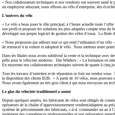
« Nos collaborateurs techniques et nos vendeurs ont souvent sauté le
un employeur attrayant, nous offrons un vélo d’entreprise, des écochè
L’univers du vélo
« Le vélo a beau jouer le rôle principal, à l’heure actuelle toute l’of
son profil et proposer les solutions les plus adaptées compte tenu du b
développé son propre logiciel de gestion des vélos d’essai. La flotte d’
« Nous proposons par ailleurs tout ce qui rend l’utilisation d’un vélo 
de renoncer à la voiture et adoptent le vélo. Nous mettons notre point 
Dans les filiales nous avons subdivisé la vente et la technique avec de
prêts pour le vélociste moderne. Tim Wildiers : « La formation en int
En moyenne nos collaborateurs techniques suivent de quatre à cinq jour
Tous les travaux d’entretien et de réparation se font sur rendez-vous.
la disposition des clients B2B. « A partir de 10 vélos, nous pouvons 
Nous avons également un très gros client à qui nous envoyons un techn
Le glas du vélociste traditionnel a sonné
Depuis quelques années, les fabricants de vélos sont obligés de comman
opérateurs de la chaîne d’approvisionnement vendent/adaptent au préala
système de précommande des fabricants, c-à-d. commander un an à l’a
seulement des compétences professionnelles et une préparation approfo