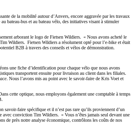
sante de la mobilité autour d’Anvers, encore aggravée par les travaux
 bateau-bus et au bateau vélo, des initiatives visant à stimuler
issement arborant le logo de Fietsen Wildiers. « Nous avons acheté le
im Wildiers. Fietsen Wildiers a résolument opté pour l’e-bike et était
otentiel B2B à travers des conseils et vélos de démonstration.
 créons une fiche d’identification pour chaque vélo que nous avons
iques transportent ensuite pour livraison au client dans les filiales.
race
. Nous l’avons mis au point avec le savoir-faire de Kris Voet et
nir. Dans cette optique, nous employons également une comptable à temps
B.
 savoir-faire spécifique et il n’est pas rare qu’ils proviennent d’un
rme avec conviction Tim Wildiers. « Vous n’êtes jamais seul devant une
lons de près notre analyse économique, contrôlons les coûts de nos