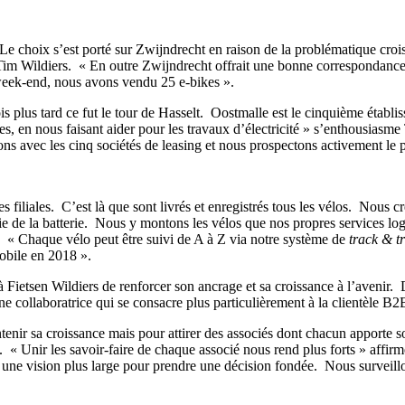
e choix s’est porté sur Zwijndrecht en raison de la problématique crois
Tim Wildiers. « En outre Zwijndrecht offrait une bonne correspondance au
week-end, nous avons vendu 25 e-bikes ».
is plus tard ce fut le tour de Hasselt. Oostmalle est le cinquième établ
en nous faisant aider pour les travaux d’électricité » s’enthousiasme T
s avec les cinq sociétés de leasing et nous prospectons activement le p
s filiales. C’est là que sont livrés et enregistrés tous les vélos. Nous
 de la batterie. Nous y montons les vélos que nos propres services logist
rs. « Chaque vélo peut être suivi de A à Z via notre système de
track & t
obile en 2018 ».
re à Fietsen Wildiers de renforcer son ancrage et sa croissance à l’ave
’une collaboratrice qui se consacre plus particulièrement à la clientèle B2
nir sa croissance mais pour attirer des associés dont chacun apporte son
e. « Unir les savoir-faire de chaque associé nous rend plus forts » affi
et une vision plus large pour prendre une décision fondée. Nous surveil