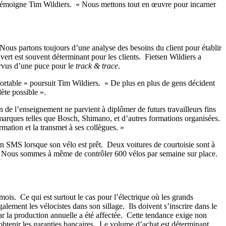
» témoigne Tim Wildiers. « Nous mettons tout en œuvre pour incarner
« Nous partons toujours d’une analyse des besoins du client pour établir
 vert est souvent déterminant pour les clients. Fietsen Wildiers a
ourvus d’une puce pour le
track & trace
.
onfortable » poursuit Tim Wildiers. « De plus en plus de gens décident
ète possible ».
n de l’enseignement ne parvient à diplômer de futurs travailleurs fins
 marques telles que Bosch, Shimano, et d’autres formations organisées.
mation et la transmet à ses collègues. »
 un SMS lorsque son vélo est prêt. Deux voitures de courtoisie sont à
s. « Nous sommes à même de contrôler 600 vélos par semaine sur place.
ois. Ce qui est surtout le cas pour l’électrique où les grands
ement les vélocistes dans son sillage. Ils doivent s’inscrire dans le
la production annuelle a été affectée. Cette tendance exige non
obtenir les garanties bancaires. Le volume d’achat est déterminant